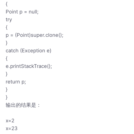
{
Point p = null;
try
{
p = (Point)super.clone();
}
catch (Exception e)
{
e.printStackTrace();
}
return p;
}
}
输出的结果是：
x=2
x=23