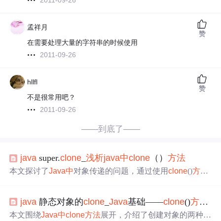
2011-09-26
孟祥月
赞
在需要处理大量的字符串的时候使用
2011-09-26
hllfl
赞
不是很常用吧？
2011-09-26
——到底了——
java
super.
clone
_
浅析
java
中
clone
（）
方法
本文探讨了
Java
中
对象传递的问题，通过使用
clone
()
方法
创建对象副本来避免函数内部操作影响原始对象。介绍了
实现克隆的具体步骤及注意事项。
java
静态对象的
clone
_
Java
基础——
clone
()
方法
浅
本文围绕
Java
中
clone
方法
展开，介绍了创建对象的两种方