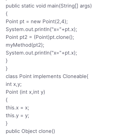
public static void main(String[] args)
{
Point pt = new Point(2,4);
System.out.println("x="+pt.x);
Point pt2 = (Point)pt.clone();
myMethod(pt2);
System.out.println("x="+pt.x);
}
}
class Point implements Cloneable{
int x,y;
Point (int x,int y)
{
this.x = x;
this.y = y;
}
public Object clone()