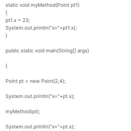
static void myMethod(Point pt1)
{
pt1.x = 23;
System.out.println("x="+pt1.x);
}
public static void main(String[] args)
{
Point pt = new Point(2,4);
System.out.println("x="+pt.x);
myMethod(pt);
System.out.println("x="+pt.x);