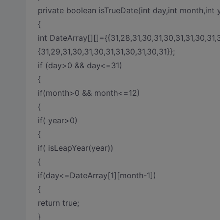
private boolean isTrueDate(int day,int month,int 
{
int DateArray[][]={
{31,28,31,30,31,30,31,31,30,31,
{31,29,31,30,31,30,31,31,30,31,30,31}};
if (day>0 && day<=31)
{
if(month>0 && month<=12)
{
if( year>0)
{
if( isLeapYear(year))
{
if(day<=DateArray[1][month-1])
{
return true;
}