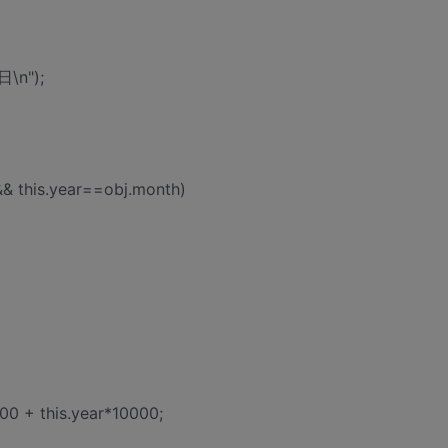
日\n");
&& this.year==obj.month)
100 + this.year*10000;