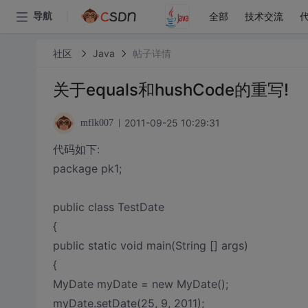
全部
技术交流
导航
社区
Java
帖子详情
关于equals和hushCode的重写!
2011-09-25 10:29:31
mflk007
代码如下:
package pk1;
public class TestDate
{
public static void main(String [] args)
{
MyDate myDate = new MyDate();
myDate.setDate(25, 9, 2011);