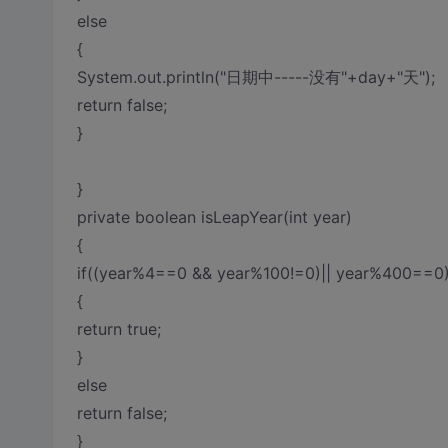
else
{
System.out.println("日期中-----没有"+day+"天");
return false;
}
}
private boolean isLeapYear(int year)
{
if((year%4==0 && year%100!=0)|| year%400==0
{
return true;
}
else
return false;
}