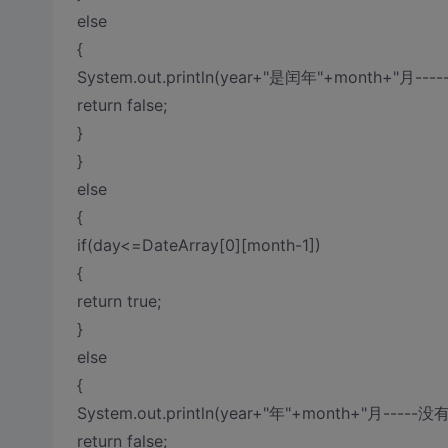
else
{
System.out.println(year+"是闰年"+month+"月---
return false;
}
}
else
{
if(day<=DateArray[0][month-1])
{
return true;
}
else
{
System.out.println(year+"年"+month+"月-----没
return false;