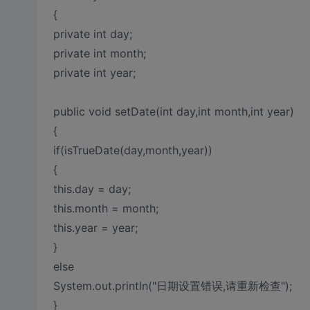
{
private int day;
private int month;
private int year;
public void setDate(int day,int month,int year)
{
if(isTrueDate(day,month,year))
{
this.day = day;
this.month = month;
this.year = year;
}
else
System.out.println("日期设置错误,请重新检查");
}