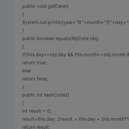
public void getDate()
{
System.out.println(year+"年"+month+"月"+day+"
}
public boolean equals(MyDate obj)
{
if(this.day==obj.day && this.month==obj.month 
return true;
else
return false;
}
public int hashCode()
{
int result = 0;
result=this.day; //result = this.day + this.month*
return result;