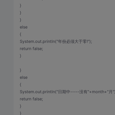
}
}
}
else
{
System.out.println("年份必须大于零!");
return false;
}
}
else
{
System.out.println("日期中-----没有"+month+"月")
return false;
}
}