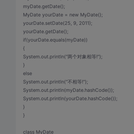
myDate.getDate();
MyDate yourDate = new MyDate();
yourDate.setDate(25, 9, 2011);
yourDate.getDate();
if(yourDate.equals(myDate))
{
System.out.println("两个对象相等!");
}
else
System.out.println("不相等!");
System.out.println(myDate.hashCode());
System.out.println(yourDate.hashCode());
}
}
class MyDate