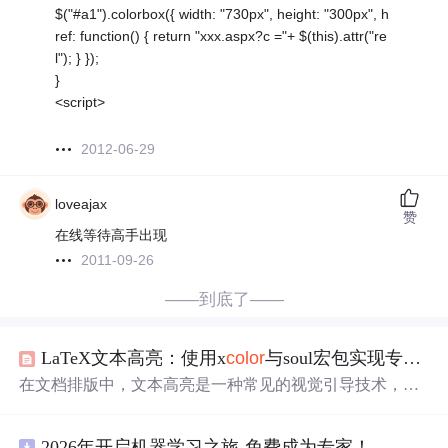
$("#a1").colorbox({ width: "730px", height: "300px", h
ref: function() { return "xxx.aspx?c ="+ $(this).attr("re
l"); } });
}
<script>
2012-06-29
loveajax
赞
在线等待高手出现
2011-09-26
——到底了——
LaTeX文本高亮：使用x
color
与soul宏包实现专业排版
在文档排版中，文本高亮是一种常见的视觉引导技术，用
于突出关键信息，提升文档可读性。其原理是通过为文本
添加背景色来实现视觉强调，这需要排版系统具备精确的
2026年开启机器学习之旅-免费成为专家！
颜色管理和文本测量能力。在LaTeX中，这一功能通过宏