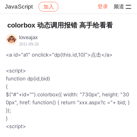
JavaScript
登录
频道
加入
帖子详情
社区
JavaScript
colorbox 动态调用报错 高手给看看
loveajax
2011-09-26
<a id="a1" onclick="dp(this.id,10)">点击</a>
<script>
function dp(id,bid)
{
$("#"+id+"").colorbox({ width: "730px", height: "30
0px", href: function() { return "xxx.aspx?c ="+ bid; }
});
}
<script>