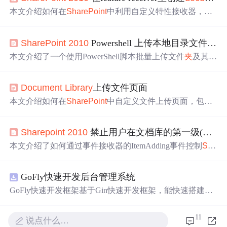
本文介绍如何在
SharePoint
中利用自定义特性接收器，在
特性激活时创建文档库并上传指定文件。通过代码示例展
示了查找文件路径、验证文档库是否存在及文件上传的过
SharePoint
2010
Powershell 上传本地目录文件
夹
到文
程。
本文介绍了一个使用PowerShell脚本批量上传文件
夹
及其子
文件
夹
到
SharePoint
的具体实现方法。通过定义两个函数F
unctionIpmort-OSCFolder和FunctionSubFolder，可以实现从
Document
Library
上传文件页面
指定路径读取文件
夹
，并递归地将这些文件
夹
及其内容上
传至指定的
SharePoint
库。
本文介绍如何在
SharePoint
中自定义文件上传页面，包括
修改CustomUploadPage属性指向自定义页面，以及如何将
该页面添加到
SharePoint
的Templates/Layouts文件
夹
下。
Sharepoint
2010
禁止用户在文档库的第一级(根)目录上传文件
本文介绍了如何通过事件接收器的ItemAdding事件控制
Sha
rePoint
文档库中第一级目录的上传行为，仅允许用户在此
处新建文件
夹
而非上传文件，并详细解释了实现这一功能
GoFly快速开发后台管理系统
的技术细节。
GoFly快速开发框架基于Gin快速开发框架，能快速搭建应
用、框架底层完善、丰富代码仓插件、快速开发数据大
屏、物联网平台、OA流程审批、工作流引擎、商城、微信
11
说点什么…
管理后台等。api文档管理并一键生成api接口代码，一键生