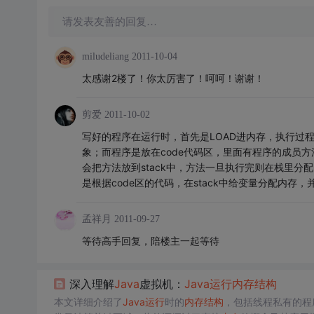
请发表友善的回复…
miludeliang
2011-10-04
太感谢2楼了！你太厉害了！呵呵！谢谢！
剪爱
2011-10-02
写好的程序在运行时，首先是LOAD进内存，执行过程
象；而程序是放在code代码区，里面有程序的成员方
会把方法放到stack中，方法一旦执行完则在栈里分
是根据code区的代码，在stack中给变量分配内存，并
孟祥月
2011-09-27
等待高手回复，陪楼主一起等待
深入理解
Java
虚拟机：
Java
运行
内存
结构
本文详细介绍了
Java
运行
时的
内存
结构
，包括线程私有的程