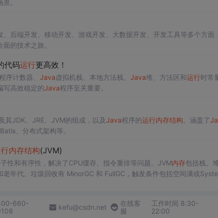
场景。
发、后端开发、移动开发、游戏开发、大数据开发、开发工具等多个方面
全面的技术之旅。
的代码
运行
更高效！
程序计数器、
Java
虚拟机栈、本地方法栈、
Java
堆、方法区和
运行
时常
编写高效稳定的
Java
程序至关重要。
及其JDK、JRE、JVM的组成，以及
Java
程序的
运行
内存
结构
。涵盖了
Ja
atis、分布式架构等。
运行
内存
结构
(JVM)
子性和有序性，解决了CPU缓存、指令重排等问题。JVM
内存
包括栈、
垃圾回收有 MinorGC 和 FullGC，触发条件包括空间满或Syste
算法。JVM调优目标是减少GC频率和FullGC次数，可通过JVM工具进
400-660-
在线客
工作时间 8:30-
kefu@csdn.net
0108
服
22:00