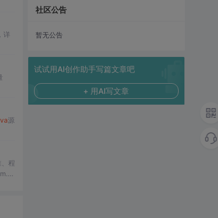
社区公告
，详
暂无公告
试试用AI创作助手写篇文章吧
量
+ 用AI写文章
va
源
堆、程
m.g
行监