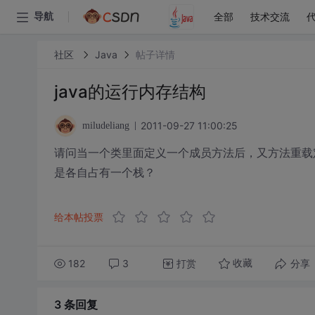
全部
技术交流
导航
社区
Java
帖子详情
java的运行内存结构
2011-09-27 11:00:25
miludeliang
请问当一个类里面定义一个成员方法后，又方法重载
是各自占有一个栈？
给本帖投票
182
3
打赏
分享
收藏
3 条
回复