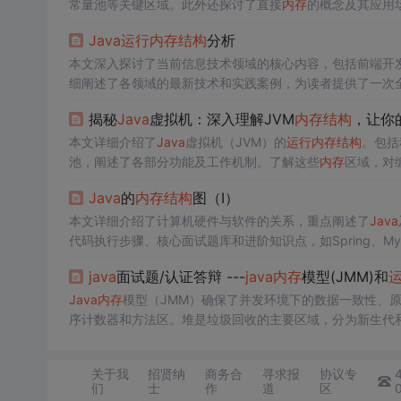
常量池等关键区域。此外还探讨了直接
内存
的概念及其应用
Java
运行
内存
结构
分析
本文深入探讨了当前信息技术领域的核心内容，包括前端开
细阐述了各领域的最新技术和实践案例，为读者提供了一次
揭秘
Java
虚拟机：深入理解JVM
内存
结构
，让你
本文详细介绍了
Java
虚拟机（JVM）的
运行
内存
结构
。包括
池，阐述了各部分功能及工作机制。了解这些
内存
区域，对
Java
的
内存
结构
图（Ⅰ）
本文详细介绍了计算机硬件与软件的关系，重点阐述了
Java
代码执行步骤、核心面试题库和进阶知识点，如Spring、MyB
java
面试题/认证答辩 ---
java
内存
模型(JMM)和
Java
内存
模型（JMM）确保了并发环境下的数据一致性、原
序计数器和方法区。堆是垃圾回收的主要区域，分为新生代和老年代。
c()调用。常用的垃圾回收算法包括标记清除、标记整理和复制
控和分析。
关于我
招贤纳
商务合
寻求报
协议专
们
士
作
道
区