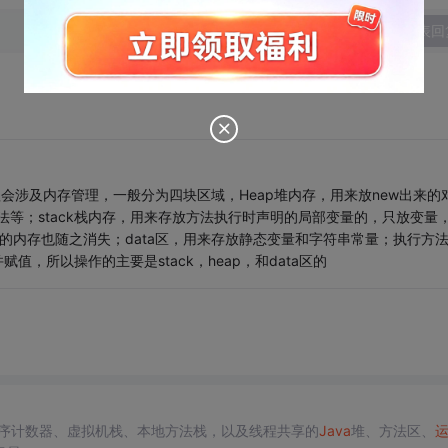
发表回
会涉及内存管理，一般分为四块区域，Heap堆内存，用来放new出来的
法等；stack栈内存，用来存放方法执行时声明的局部变量的，只放变量
配的内存也随之消失；data区，用来存放静态变量和字符串常量；执行方
赋值，所以操作的主要是stack，heap，和data区的
序计数器、虚拟机栈、本地方法栈，以及线程共享的
Java
堆、方法区、