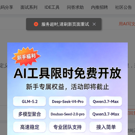
代码分享
面试系列
IDE工具
问答求助
内推招聘
社区公告
用AI写
服务超时,请刷新页面重试
定义了第二个成员方法，那么这两个成员方法是在同一个栈里，
转发到动态
举报
写回
切换为时间