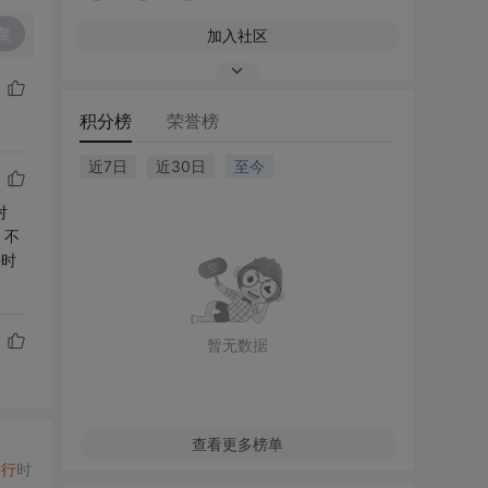
复
加入社区
积分榜
荣誉榜
近7日
近30日
至今
对
，不
法时
暂无数据
查看更多榜单
运行
时