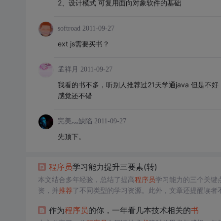
2、设计模式 可复用面向对象软件的基础
softroad
2011-09-27
ext js需要买书？
孟祥月
2011-09-27
我看的书不多，听别人推荐过21天学通java 但是不
感觉还不错
完美灬缺陷
2011-09-27
先顶下。
程序员
学习能力提升三要素(转)
本文结合多年经验，总结了提高
程序员
学习能力的三个关键
资，并
推荐
了不同类型的学习资源。此外，文章还提醒读者
决和织网式学习来提升技能。最后，文章鼓励保持好心态，
作为
程序员
的你，一年看几本技术相关的
书