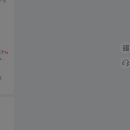
本值
》、
阅读
书
u
有代码
量