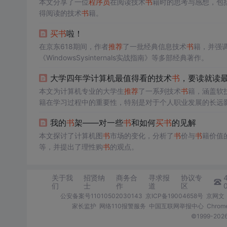
本文分享了一位
程序员
在阅读技术
书
籍时的思考与感想，包
得阅读的技术
书
籍。
买
书
啦！
在京东618期间，作者
推荐
了一批经典信息技术
书
籍，并强
《WindowsSysinternals实战指南》等多部经典著作。
大学四年学计算机最值得看的技术
书
，要读就读
本文为计算机专业的大学生
推荐
了一系列技术
书
籍，涵盖软
籍在学习过程中的重要性，特别是对于个人职业发展的长远
s》、《Java编程思想》、《Python编程从入门到实践
我的
书
架——对一些
书
和如何
买
书
的见解
的设计》等，旨在帮助学生系统性地掌握知识并建立扎实的
本文探讨了计算机图
书
市场的变化，分析了
书
价与
书
籍价值
等，并提出了理性购
书
的观点。
关于我
招贤纳
商务合
寻求报
协议专
们
士
作
道
区
公安备案号11010502030143
京ICP备19004658号
京网文〔
家长监护
网络110报警服务
中国互联网举报中心
Chro
©1999-2