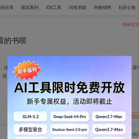
代码分享
面试系列
IDE工具
问答求助
内推招聘
社区公告
用AI写
看的书呗
看，这马上都月底了，刚在网上看了下，不过感觉没劲，希望大家
，有共同爱好的C友们+qq745501659
转发到动态
举报
写回
切换为时间