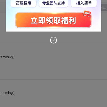
发表回
ramming）
ramming）