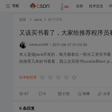
全部
技术交流
导航
社区
Java
帖子详情
又该买书看了，大家给推荐程序员
2011-09-27 01:02:36
mhshran5408
本人是做java开发的，每月都拿出一部分工资买书
给推荐几本好书看看，我上次买得书lucene和ext js
给本帖投票
97
6
打赏
分享
收藏
6 条
回复