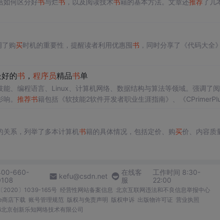
括如何区分好
书
与烂
书
，以及阅读技术
书
籍的基本方法。文章还
推荐
了几
调了购
买
时机的重要性，提醒读者利用优惠囤
书
，同时分享了《代码大全
最好的
书
，
程序员
精品
书
单
技能、编程语言、Linux、计算机网络、数据结构与算法等领域。强调了
影响。
推荐
书
籍包括《软技能2软件开发者职业生涯指南》、《CPrimerPl
》、《鸟哥的Linux私房菜》、《计算机网络自顶向下方法》、《重构改善既
技能基础。
的关系，列举了多本计算机
书
籍的具体情况，包括定价、购
买
价、内容质
400-660-
在线客
工作时间 8:30-
kefu@csdn.net
0108
服
22:00
2020〕1039-165号
经营性网站备案信息
北京互联网违法和不良信息举报中心
me商店下载
账号管理规范
版权与免责声明
版权申诉
出版物许可证
营业执照
026北京创新乐知网络技术有限公司