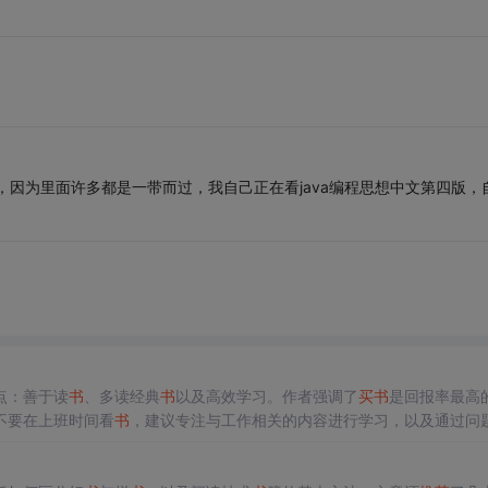
好，因为里面许多都是一带而过，我自己正在看java编程思想中文第四版，
点：善于读
书
、多读经典
书
以及高效学习。作者强调了
买
书
是回报率最高
不要在上班时间看
书
，建议专注与工作相关的内容进行学习，以及通过问
持续学习并不断总结，以跨越学习过程中的高原期。