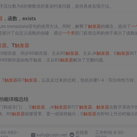
9数字且位数为8的整数倍的复杂约束问题，提供具体实现方法。
器
，函数，exists
te Immediate语句的使用方法。同时，解释了
触发器
的概念，提供了
一
还探讨了自定义函数的创建，通过
一个
求
部门薪资总和的例子展示了函数
在大数据量比较中的优势。
发器
、T
触发器
S锁存器、同步RS锁存器、主从RS
触发器
、主从JK
触发器
、D
触发器
和T
RS锁存器由电平触发，主从RS
触发器
解决了空翻问题。
、T
触发器
和T
触发器
，以及反过来的过程，包括步骤1-4：写出特性方程
功能详细总结
门和或非门）、D
触发器
、JK
触发器
和T/T'
触发器
。
触发器
在数字系统中
。RS
触发器
能够置零、置一或保持输出；D
触发器
在时钟上升沿时输出
在T=1时翻转，T=0时保持；T'
触发器
则用于计数。这些
触发器
在构建各
400-660-
在线客
工作时间 8:30-
kefu@csdn.net