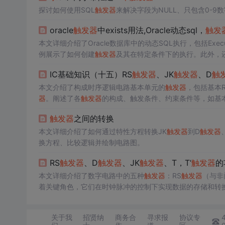
探讨如何使用SQL
触发器
来解决字段为NULL、只包含0-
oracle
触发器
中exists用法,Oracle动态sql，
触发
本文详细介绍了Oracle数据库中的动态SQL执行，包括Execu
例展示了如何创建
触发器
及其在特定条件下的执行。此外，
现。最后，讨论了SQL查询优化，特别提到了EXISTS子句
IC基础知识（十五）RS
触发器
、JK
触发器
、D
触
本文介绍了构成时序逻辑电路基本单元的
触发器
，包括基本R
器
。阐述了各
触发器
的构成、触发条件、约束条件等，如基本
触发器
之间的转换
本文详细介绍了如何通过特性方程转换JK
触发器
到D
触发器
换方程、比较逻辑并绘制电路图。
RS
触发器
、D
触发器
、JK
触发器
、T，T‘
触发器
的
本文详细介绍了数字电路中的五种
触发器
：RS
触发器
（与非
着关键角色，它们在时钟脉冲的控制下实现数据的存储和转换
输入；JK
触发器
具备置0、置1、保持和翻转功能；T
触发器
电路时不可或缺。
关于我
招贤纳
商务合
寻求报
协议专