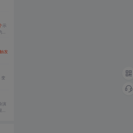
个
示
的实
触发
、变
扮演
跟随
种时序