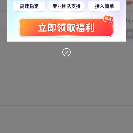
转发到动态
举报
写回
切换为时间
发表回