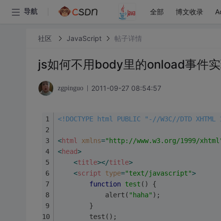
全部
博文收录
A
导航
社区
JavaScript
帖子详情
js如何不用body里的onload
2011-09-27 08:54:57
zgpinguo
<!DOCTYPE html PUBLIC "-//W3C//DTD XHTML 
<
html
xmlns
=
"http://www.w3.org/1999/xhtml
<
head
>
<
title
>
</
title
>
<
script
type
=
"text/javascript"
>
function
test
(
) 
{
            alert(
"haha"
);
        }
        test();