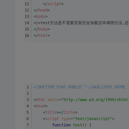
</
script
>
</
head
>
<
body
>
<
p
>
test方法是不需要页面完全加载完毕调用方法,
</
body
>
</
html
>
<!DOCTYPE html PUBLIC "-//W3C//DTD XHTML 
<
html
xmlns
=
"http://www.w3.org/1999/xhtml
<
head
>
<
title
>
</
title
>
<
script
type
=
"text/javascript"
>
function
test
(
) 
{