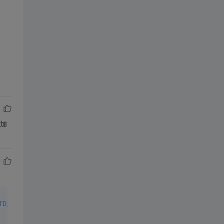
是加
TD/xhtml1-transitional.dtd">