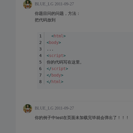
BLUE_LG
2011-09-27
你题目问的问题，方法：
把代码放到
<
html
>
<
body
>
...
<
script
>
你的代码写在这里。
</
script
>
</
body
>
</
html
>
BLUE_LG
2011-09-27
你的例子中test在页面未加载完毕就会弹出了！！！