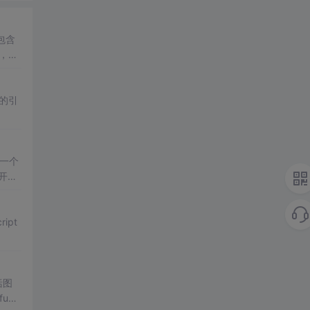
包含
，后
的引
一个
开始
）
括图