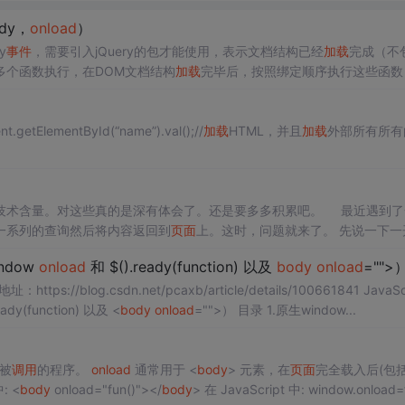
ady，
onload
）
y
事件
，需要引入jQuery的包才能使用，表示文档结构已经
加载
完成（不
多个函数执行，在DOM文档结构
加载
完毕后，按照绑定顺序执行这些函数
面函数不会覆盖前面函数的引用。 多种写法 $(function(){ alert(do something); }); $(f...
.getElementById(“name”).val();//
加载
HTML，并且
加载
外部所有所有
技术含量。对这些真的是深有体会了。还是要多多积累吧。 最近遇到了
行一系列的查询然后将内容返回到
页面
上。这时，问题就来了。 先说一下一
： $("#dgApply").datagrid({ onClickRow:function
ndow
onload
和 $().ready(function) 以及
body
onload
="">
eady(function) 以及 <
body
onload
="">） 目录 1.原生window...
被
调用
的程序。
onload
通常用于 <
body
> 元素，在
页面
完全载入后(包
: <
body
οnlοad="fun()"></
body
> 在 JavaScript 中: window.οnlοad=func