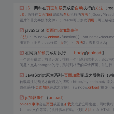
JS
，两种在
页面
加载
完成后
自动
执行的
方法
（re
JS
，两种在
页面
加载
完成后
自动
执行的
方法
1.jQuery的read
图片等非文字媒体文件）； ready可以多次
调用
，可以绑定
javaScript
页面
自动
加载
事件
方法
1： Window.
onload
=function(){ Var name=document
用文件（图片，css样式，
js
等） }
方法
2：需要引入Jq
在网页
加载
完成后执行——
body
的
onload
()
一个师哥说过：前台开发，往往一个问题纠结半天，还没有
问题：点击datagrid的行，跳转到相应的详情界面，并进
我的代码： datagrid行单击
事件
JavaScript原生系列-
页面
加载
完成之后执行（wi
转载请注明预见才能遇见的博客：http://my.csdn.net/ 原文地址：https://blog.csdn.net/pcaxb/article/details/100661841 JavaScript
原生系列-
页面
加载
完成之后执行（window.
onload
和 $().r
js
加载
事件
（
onload
）
onload
事件
会在
页面
或图像
加载
完成后立即发生，同时执行
片、css文件等等。)执行脚本代码。 使用
方法
： 在 HTML 中