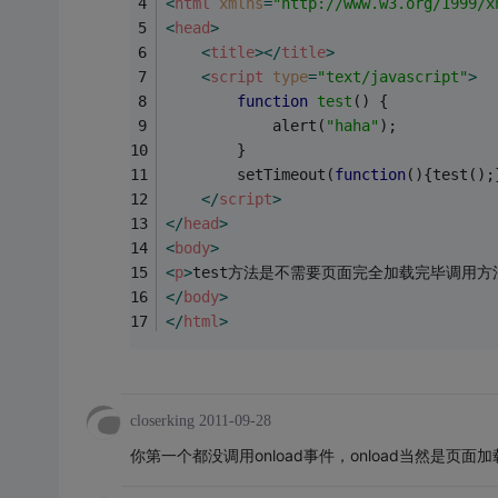
<
html
xmlns
=
"http://www.w3.org/1999/x
<
head
>
<
title
>
</
title
>
<
script
type
=
"text/javascript"
>
function
test
(
) 
{
            alert(
"haha"
);
        }
        setTimeout(
function
(
)
{test();
</
script
>
</
head
>
<
body
>
<
p
>
test方法是不需要页面完全加载完毕调用
</
body
>
</
html
>
closerking
2011-09-28
你第一个都没调用onload事件，onload当然是页面