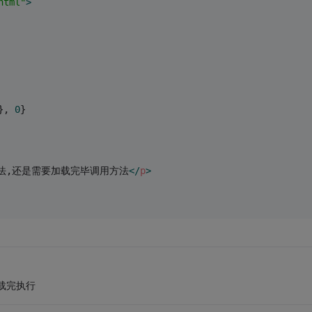
html"
>
}, 
0
}
方法,还是需要加载完毕调用方法
</
p
>
加载完执行