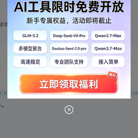
还是需要加载完毕调用方法
</
p
>
1.0 Transitional//EN" "http://www.w3.org/TR/xhtml1/DTD/x
"
>