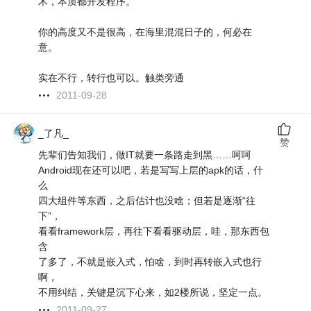
术，本质都开发程序。
你的高度又不是很高，在海里混混日子的，何必在
意。
实在不行，转行也可以。触类旁通
2011-09-28
_了凡_
赞
先辈们告知我们，做IT就要一条路走到黑……呵呵
Android现在还可以吧，若是写写上层的apk的话，什
么
四大组件等东西，之后估计也没啥；但若是逐渐“往
下”，
看看framework层，再往下看看驱动层，哇，那东西包
含
了多了，不就是嵌入式，怕啥，到时再转嵌入式也行
啊，
不用纠结，关键是沉下心来，如2楼所说，坚定一点。
2011-09-27