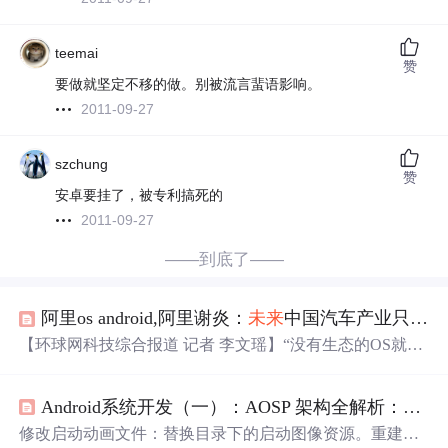
teemai
赞
要做就坚定不移的做。别被流言蜚语影响。
2011-09-27
szchung
赞
安卓要挂了，被专利搞死的
2011-09-27
——到底了——
阿里os android,阿里谢炎：
未来
中国汽车产业只有AliOS、
【环球网科技综合报道 记者 李文瑶】“没有生态的OS就不
是真正的OS，WinCE、QNX正逐渐被市场淘汰。
未来
中国
汽车产业对外开放服务的只有两种OS：一种是完全针对汽
Android系统开发（一）：AOSP 架构全解析：开源拥抱
车驾驶场景从底层开始自主研发的操作系统AliOS;一种是
基于
安卓
等修改的其他OS。”10月29日，AliOS首席架构师
修改启动动画文件：替换目录下的启动图像资源。重建系