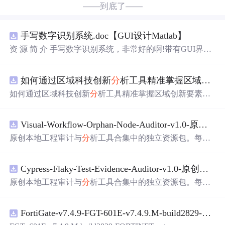
——到底了——
手写数字识别系统.doc【GUI设计Matlab】
资 源 简 介 手写数字识别系统，非常好的啊!带有GUI界
面，使用方便! 详 情 说 明 用这个手写数字识别系统，你可
以轻松地识别手写数字。这个系统不仅功能强大，而且还
如何通过区域科技创新
分
析工具精准掌握区域创新要素
带有直观的图形用户界面（GUI），非常容易使用。你只
需要将手写数字输入系统，它将立即给出准确的识别结
如何通过区域科技创新
分
析工具精准掌握区域创新要素
分
果。这个系统可以在各种场景中使用，无论是学校、工作
布与产业链融合现状？
还是日常生活，都能为你提供快速和准确的识别服务。它
是一个非常方便和实用的工具，你一定会喜欢它的！
Visual-Workflow-Orphan-Node-Auditor-v1.0-原创源码与文档.zip
原创本地工程审计与
分
析工具合集中的独立资源包。每个
ZIP包含完整源码、3项自动化测试、可复现合成示例、离
线HTML、JSON与SVG报告、1080×720真实运行效果图、
Cypress-Flaky-Test-Evidence-Auditor-v1.0-原创源码与文档.zip
README、运行说明、功能清单、MIT License及原创与授
权声明。解压后进入project目录，执行npm test验证算法，
原创本地工程审计与
分
析工具合集中的独立资源包。每个
执行npm run report生成报告，也可通过本地静态服务器打
ZIP包含完整源码、3项自动化测试、可复现合成示例、离
开网页。运行时零第三方依赖，不包含热点产品或开源项
线HTML、JSON与SVG报告、1080×720真实运行效果图、
目源码、Logo、官方截图、论文、生产日志或其他受限素
FortiGate-v7.4.9-FGT-601E-v7.4.9.M-build2829-FORTINET.out
README、运行说明、功能清单、MIT License及原创与授
材。适合前端开发、AI应用工程、测试审计和课程实践。
权声明。解压后进入project目录，执行npm test验证算法，