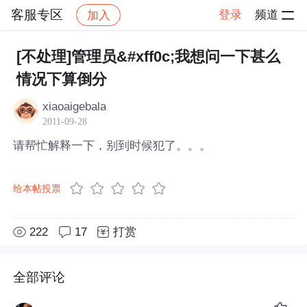
客服专区
登录
频道
加入
帖子详情
社区
客服专区
[不处理]管理员&#xff0c;我想问一下甚么
情况下算倒分
xiaoaigebala
2011-09-28
请帮忙解释一下，别到时候犯了。。。
给本帖投票
222
17
打赏
全部评论