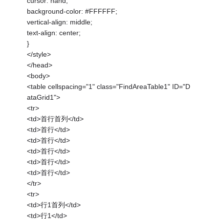
cursor: hand;
background-color: #FFFFFF;
vertical-align: middle;
text-align: center;
}
</style>
</head>
<body>
<table cellspacing="1" class="FindAreaTable1" ID="D
ataGrid1">
<tr>
<td>首行首列</td>
<td>首行</td>
<td>首行</td>
<td>首行</td>
<td>首行</td>
<td>首行</td>
</tr>
<tr>
<td>行1首列</td>
<td>行1</td>