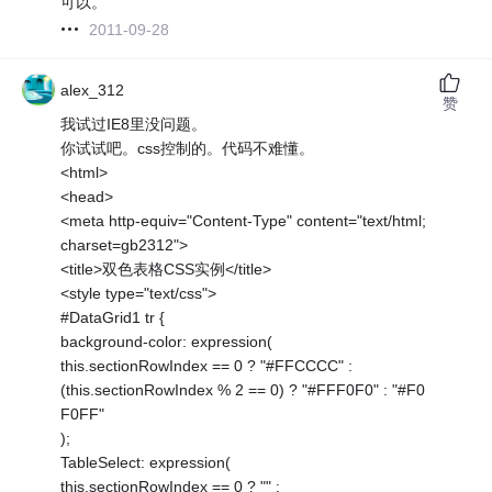
可以。
2011-09-28
alex_312
赞
我试过IE8里没问题。
你试试吧。css控制的。代码不难懂。
<html>
<head>
<meta http-equiv="Content-Type" content="text/html;
charset=gb2312">
<title>双色表格CSS实例</title>
<style type="text/css">
#DataGrid1 tr {
background-color: expression(
this.sectionRowIndex == 0 ? "#FFCCCC" :
(this.sectionRowIndex % 2 == 0) ? "#FFF0F0" : "#F0
F0FF"
);
TableSelect: expression(
this.sectionRowIndex == 0 ? "" :