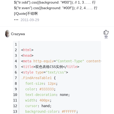
$("tr:odd").css({background: "#f00"}); // 1, 3…… 行
$("tr:even").css({background: "#00f"}); // 2, 4…… 行
[/Quote]不错啊
2011-09-29
Crazywa
赞
<
html
>
<
head
>
<
meta
http-equiv
=
"Content-Type"
content
=
"text
<
title
>
双色表格CSS实例
</
title
>
<
style
type
=
"text/css"
>
.FindAreaTable1
 {
font-size
: 
12px
;
color
: 
#333333
;
text-decoration
: none;
width
: 
400px
;
cursor
: hand;
background-color
: 
#FFFFFF
;