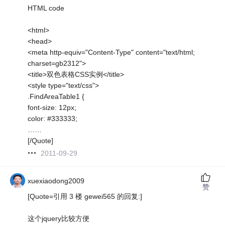
HTML code
<html>
<head>
<meta http-equiv="Content-Type" content="text/html;
charset=gb2312">
<title>双色表格CSS实例</title>
<style type="text/css">
.FindAreaTable1 {
font-size: 12px;
color: #333333;
……
[/Quote]
2011-09-29
xuexiaodong2009
赞
[Quote=引用 3 楼 gewei565 的回复:]
这个jquery比较方便