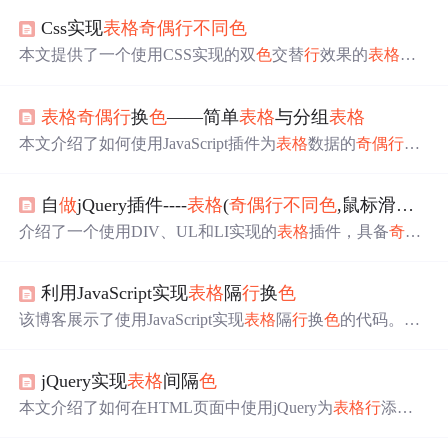
Css实现
表格
奇偶
行
不同
色
本文提供了一个使用CSS实现的双
色
交替
行
效果的
表格
实
例。该实例通过表达式设置
不同
行
的背景颜
色
，并为
表格
的第一
行
设置了特殊样式。此外，还通过onmouseover和on
表格
奇偶
行
换
色
——简单
表格
与分组
表格
mouseout事件实现了鼠标悬停时的颜
色
变化效果。
本文介绍了如何使用JavaScript插件为
表格
数据的
奇偶
行
添
加
不同
的颜
色
，并实现了带有分组的
表格
的
奇偶
行
换
色
功
能。
自
做
jQuery插件----
表格
(
奇偶
行
不同
色
,鼠标滑过颜
介绍了一个使用DIV、UL和LI实现的
表格
插件，具备
奇偶
行
变
色
、鼠标悬停效果、点击高亮及双击事件等功能，并
展示了HTML示例代码。
利用JavaScript实现
表格
隔
行
换
色
该博客展示了使用JavaScript实现
表格
隔
行
换
色
的代码。通
过获取
表格
元素，遍历
表格
行
，根据
行
索引的
奇偶
性分别
设置
不同
的背景颜
色
，偶数
行
设为粉
色
，奇数
行
设为金
色
jQuery实现
表格
间隔
色
，实现
表格
隔
行
换
色
效果。
本文介绍了如何在HTML页面中使用jQuery为
表格
行
添加
间隔
色
，以提高视觉效果。通过在script目录下引入jQuery