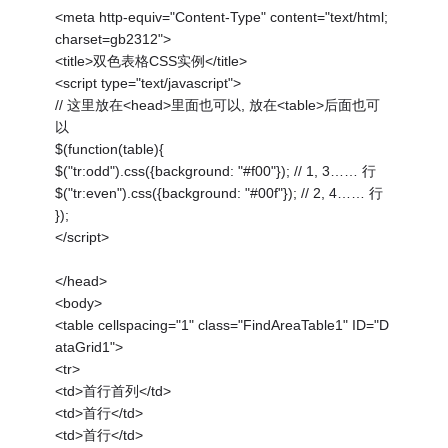
<meta http-equiv="Content-Type" content="text/html;
charset=gb2312">
<title>双色表格CSS实例</title>
<script type="text/javascript">
// 这里放在<head>里面也可以, 放在<table>后面也可
以
$(function(table){
$("tr:odd").css({background: "#f00"}); // 1, 3…… 行
$("tr:even").css({background: "#00f"}); // 2, 4…… 行
});
</script>
</head>
<body>
<table cellspacing="1" class="FindAreaTable1" ID="D
ataGrid1">
<tr>
<td>首行首列</td>
<td>首行</td>
<td>首行</td>