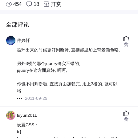
454
18
打赏
全部评论
仲兴轩
赞
循环出来的时候更好判断呀, 直接那里加上背景颜色咯,
另外3楼的那个jquery确实不错的,
jquery在这方面真好, 呵呵,
你也不用判断啦, 直接页面加载完, 用上3楼的, 就可以
咯
2011-09-29
luyun2011
赞
设置CSS：
tr{