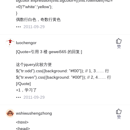
bgcolor:expression(this.bgcolor=((this.rowIndex)%2=
=0)?'white':'yellow');
}
偶数行白色，奇数行黄色
2011-09-29
luochengor
赞
[Quote=引用 3 楼 gewei565 的回复:]
这个jquery比较方便
$("tr:odd").css({background: "#f00"}); // 1, 3…… 行
$("tr:even").css({background: "#00f"}); // 2, 4…… 行
[/Quote]
+1，学习了
2011-09-29
wshiwushengzhong
赞
<html>
<head>