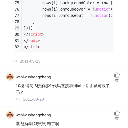
        rows[i].backgroundColor = rows[i].sty
        rows[i].onmouseover = 
function
(
)
{
this
        rows[i].onmouseout = 
function
(
)
{ 
this
    }
})();
</
script
>
</
body
>
</
html
>
2011-09-29
wshiwushengzhong
赞
10楼 请问 3楼的那个代码直接加到table后面就可以了
吗？
2011-09-29
wshiwushengzhong
赞
哦 这样啊 我试试 谢了啊