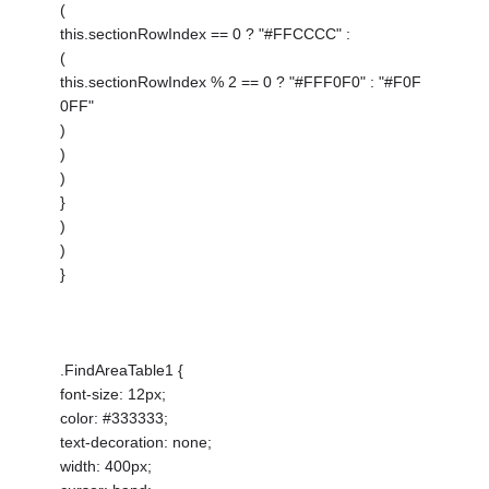
(
this.sectionRowIndex == 0 ? "#FFCCCC" :
(
this.sectionRowIndex % 2 == 0 ? "#FFF0F0" : "#F0F
0FF"
)
)
)
}
)
)
}
.FindAreaTable1 {
font-size: 12px;
color: #333333;
text-decoration: none;
width: 400px;