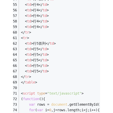
<
td
>
行4
</
td
>
<
td
>
行4
</
td
>
<
td
>
行4
</
td
>
<
td
>
行4
</
td
>
<
td
>
行4
</
td
>
</
tr
>
<
tr
>
<
td
>
行5首列
</
td
>
<
td
>
行5
</
td
>
<
td
>
行5
</
td
>
<
td
>
行5
</
td
>
<
td
>
行5
</
td
>
<
td
>
行5
</
td
>
</
tr
>
</
table
>
<
script
type
=
"text/javascript"
>
(
function
(
)
{
var
 rows = 
document
.getElementById(
"DataG
for
(
var
 i=
0
,j=rows.length;i<j;i++){