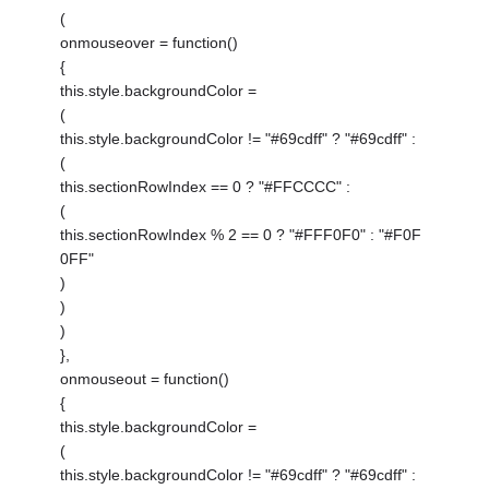
(
onmouseover = function()
{
this.style.backgroundColor =
(
this.style.backgroundColor != "#69cdff" ? "#69cdff" :
(
this.sectionRowIndex == 0 ? "#FFCCCC" :
(
this.sectionRowIndex % 2 == 0 ? "#FFF0F0" : "#F0F
0FF"
)
)
)
},
onmouseout = function()
{
this.style.backgroundColor =
(
this.style.backgroundColor != "#69cdff" ? "#69cdff" :