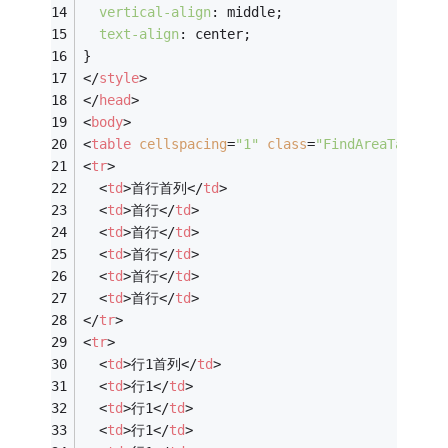
vertical-align
: middle;
text-align
: center;
}
</
style
>
</
head
>
<
body
>
<
table
cellspacing
=
"1"
class
=
"FindAreaTable1"
<
tr
>
<
td
>
首行首列
</
td
>
<
td
>
首行
</
td
>
<
td
>
首行
</
td
>
<
td
>
首行
</
td
>
<
td
>
首行
</
td
>
<
td
>
首行
</
td
>
</
tr
>
<
tr
>
<
td
>
行1首列
</
td
>
<
td
>
行1
</
td
>
<
td
>
行1
</
td
>
<
td
>
行1
</
td
>