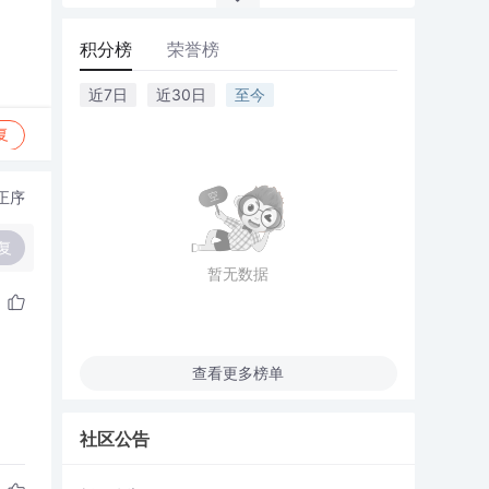
积分榜
荣誉榜
近7日
近30日
至今
复
正序
复
暂无数据
查看更多榜单
社区公告