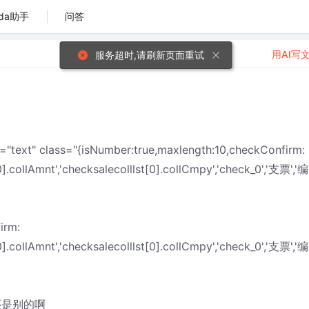
da助手
问答
用AI写
服务超时,请刷新页面重试
="text" class="{isNumber:true,maxlength:10,checkConfirm:
0].collAmnt','checksalecolllst[0].collCmpy','check_0','支票','编
irm:
0].collAmnt','checksalecolllst[0].collCmpy','check_0','支票','编
？还是别的啊