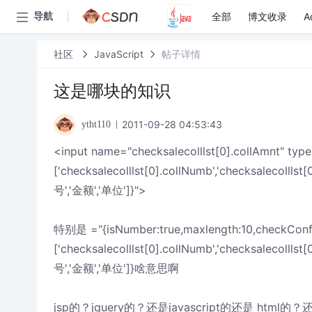
全部
博文收录
A
导航
社区
JavaScript
帖子详情
这是哪块的知识
2011-09-28 04:53:43
ytht110
<input name="checksalecolllst[0].collAmnt" type
['checksalecolllst[0].collNumb','checksalecolllst[
号','金额','单位']}">
特别是 ="{isNumber:true,maxlength:10,checkConf
['checksalecolllst[0].collNumb','checksalecolllst[
号','金额','单位']}啥意思啊
jsp的？jquery的？还是javascript的还是 html的