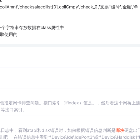
].collAmnt','checksalecolllst[0].collCmpy','check_0','支票','编号','金额','单
一个字符串存放数据在class属性中
t读取使用的
包指定网卡排查问题。接口索引（ifindex）值是。，然后看这个网桥上
对等接口索引。
://www.clxp.net.cn/article.asp?id=2285 在系统日志中，看到atapi和disk错误时，如何根据错误信息判断是
哪块
硬盘出
中看到“\Device\Ide\IdePort3”或“\Device\Harddisk1”