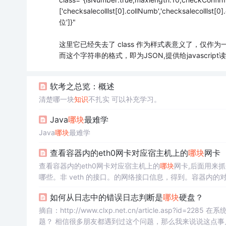
['checksalecolllst[0].collNumb','checksalecolllst[0
位']}"
这里它已经失去了 class 作为样式表意义了，仅作为
而这个字符串的格式，即为JSON,提供给javascrip
软考之总览：概述
清楚哪一块
知识
不扎实 可以补充学习。
Java
哪块
最难学
Java
哪块
最难学
查看容器内的eth0网卡对应宿主机上的
哪块
网卡
查看容器内的eth0网卡对应宿主机上的
哪块
网卡,后面用来抓
哪些。非 veth 的接口。的网络接口信息，得到。容器内的
如何从日志中的错误日志判断是
哪块
硬盘？
摘自：http
题？ 相信很多朋友都遇到过这个问题，那么我来说说这点事儿吧： 在错误信息