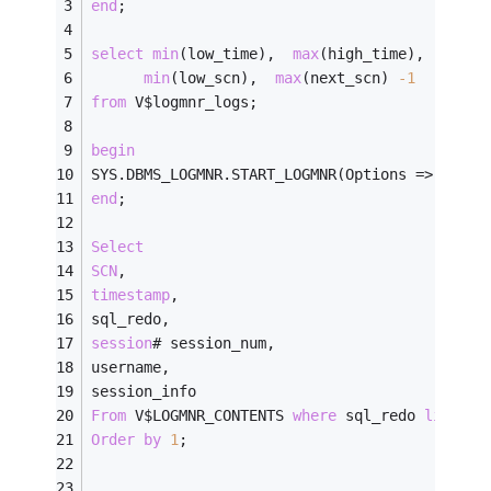
end
; 
select
min
(low_time),  
max
(high_time), 
min
(low_scn),  
max
(next_scn) 
-1
from
 V$logmnr_logs; 
begin
SYS.DBMS_LOGMNR.START_LOGMNR(Options 
=
>
 sys.d
end
; 
Select
SCN
, 
timestamp
, 
sql_redo, 
session
# session_num, 
username, 
session_info 
From
 V$LOGMNR_CONTENTS 
where
 sql_redo 
like
'%
Order
by
1
; 