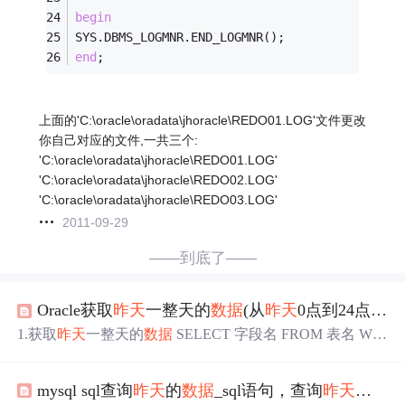
begin
SYS.DBMS_LOGMNR.END_LOGMNR(); 
end
;
上面的'C:\oracle\oradata\jhoracle\REDO01.LOG'文件更改
你自己对应的文件,一共三个:
'C:\oracle\oradata\jhoracle\REDO01.LOG'
'C:\oracle\oradata\jhoracle\REDO02.LOG'
'C:\oracle\oradata\jhoracle\REDO03.LOG'
2011-09-29
——到底了——
Oracle获取
昨天
一整天的
数据
(从
昨天
0点到24点)和
1.获取
昨天
一整天的
数据
SELECT 字段名 FROM 表名 WH
ERE creat_time(时间字段) BETWEEN to_date(to_char(sysdat
e, 'yyyy-mm-dd') , 'yyyy/MM/dd HH24:mi:ss') - 1 AND to_date
mysql sql查询
昨天
的
数据
_sql语句，查询
昨天
的
数据
(to_char(sysdate, 'yyyy-mm-dd') , 'yyyy/MM/dd HH24:mi:ss') +