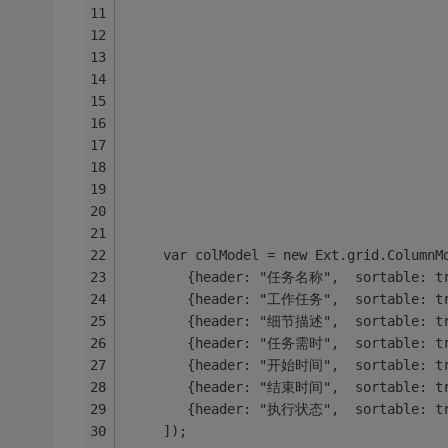
                                        
			                           
			                          
			                           
                                        
                                        
	 var colModel = new Ext.grid.ColumnM
        {header: "任务名称",  sortable: tr
        {header: "工作任务",  sortable: tr
        {header: "细节描述",  sortable: tru
        {header: "任务需时",  sortable: tr
        {header: "开始时间",  sortable: tr
        {header: "结束时间",  sortable: tr
        {header: "执行状态",  sortable: tr
     ]);