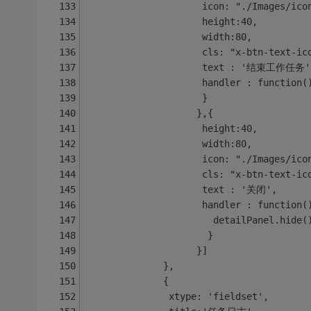
                     icon: "./Images/ico
                     height:40,
                     width:80,
                     cls: "x-btn-text-ic
				     text : '结束工作任务'
				     handler : function(
				     }
				    },{
				     height:40,
                     width:80,
                     icon: "./Images/ico
                     cls: "x-btn-text-ic
				     text : '关闭',
				     handler : function(
				       detailPanel.hide(
				      }
				    }] 
              },
              {
               xtype: 'fieldset',