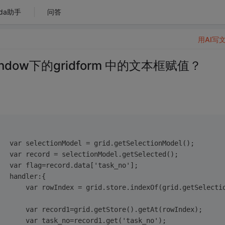
da助手
问答
用AI写
dow下的gridform 中的文本框赋值？
   var selectionModel = grid.getSelectionModel();    
   var record = selectionModel.getSelected();      
   var flag=record.data['task_no'];
   handler:{ 
       var rowIndex = grid.store.indexOf(grid.getSelecti
       var record1=grid.getStore().getAt(rowIndex);
       var task_no=record1.get('task_no');