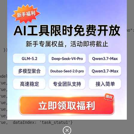
       detailPanel.show();
在这里给标记红色文本框赋值，上面已经获取到值tesk_no
       store1.load({
                    params: {start: 0, limit: 10,"task_no"
                   })
           }
  });   
odel([
ue,  dataIndex: 'task_name1'},
ue,  dataIndex: 'task_work1'},
e,  dataIndex: 'task_remark1'},
ue,  dataIndex: 'task_need1'},
ue,  dataIndex: 'start_date1'},
ue,  dataIndex: 'end_date1'},
ue,  dataIndex: 'task_statu1'}