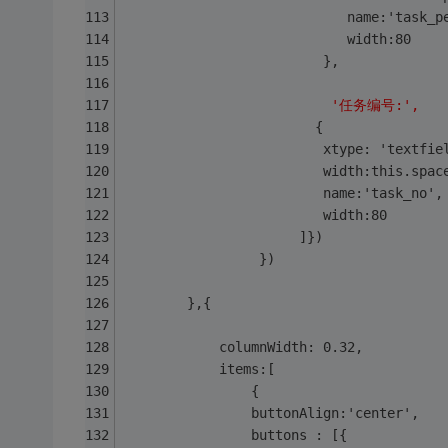
			                name:'task_p
			                width:80
			             },
  '任务编号:',
				        {
				         xtype: 'textfie
				         width:this.spa
			             name:'task_no',
                      ]}) 
                 })
        },{
            columnWidth: 0.32,
            items:[
                {
                buttonAlign:'center',
                buttons : [{