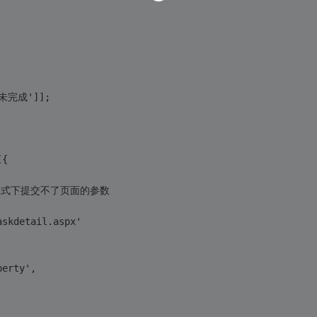
'未完成']];
({
t',get模式下提交不了页面的参数
kTaskdetail.aspx'
orperty',