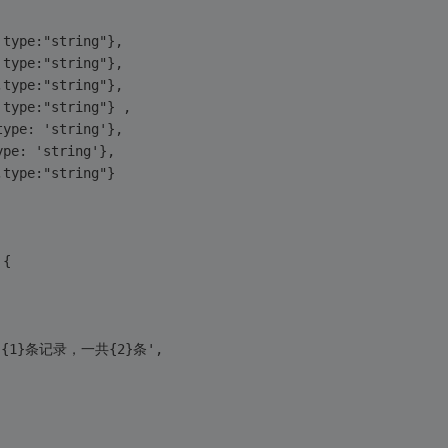
, type:"string"},
, type:"string"},
",type:"string"},
, type:"string"} ,
,type: 'string'},
type: 'string'},
 ,type:"string"}
 {
0}条到{1}条记录，一共{2}条',