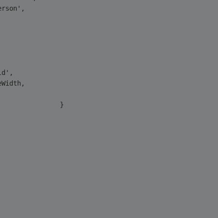
erson',
ld',
ceWidth,
			             width:80				        }