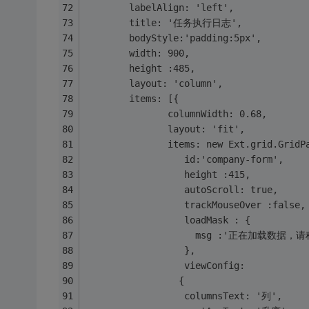
        labelAlign: 'left',
        title: '任务执行日志',
        bodyStyle:'padding:5px',
        width: 900,
        height :485,
        layout: 'column',   
        items: [{
               columnWidth: 0.68,
               layout: 'fit',
               items: new Ext.grid.GridP
                  id:'company-form',
                  height :415,
                  autoScroll: true, 
				  trackMouseOver :false,
				  loadMask : {
					msg :'正在加载数据，
				  },
				  viewConfig:
                 {
                  columnsText: '列',