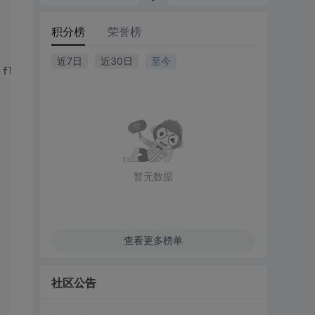
积分榜
荣誉榜
近7日
近30日
至今
:flag}
暂无数据
查看更多榜单
社区公告