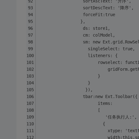
                  sortAscText: '升序',
                  sortDescText: '降序',
                  forceFit:true
                 },
                  ds: store1,
                  cm: colModel,
                  sm: new Ext.grid.RowSe
                    singleSelect: true,
                    listeners: {
                        rowselect: funct
                            gridForm.get
                        }
                    }
                   }),
                  tbar:new Ext.Toolbar({
                        items: 
                        [         
				           '任务执行人:',
				          {
				            xtype: 'tex
				            width:this.