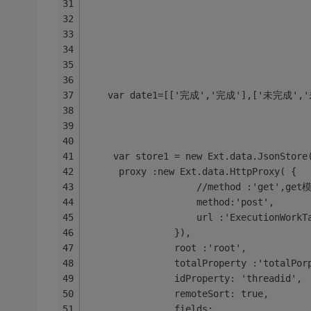
    var date1=[['完成','完成'],['未完成',
	 var store1 = new Ext.data.JsonStore
	  proxy :new Ext.data.HttpProxy( {
					//method :'ge
					method:'post',
					url :'ExecutionWor
				}),
				root :'root',
       	 		totalProperty :'totalP
        		idProperty: 'threadid',
       			remoteSort: true,
				fields: