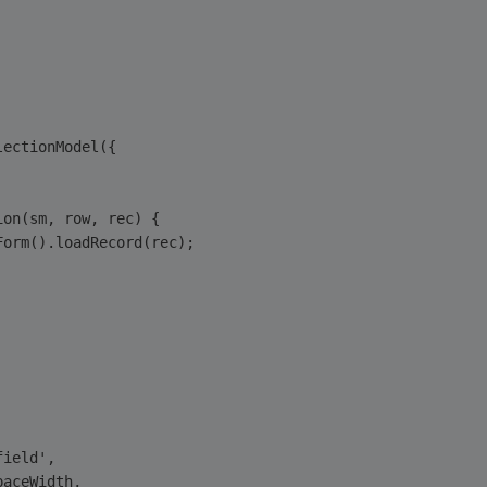
lectionModel({
ion(sm, row, rec) {
Form().loadRecord(rec);
 
tfield',
spaceWidth,