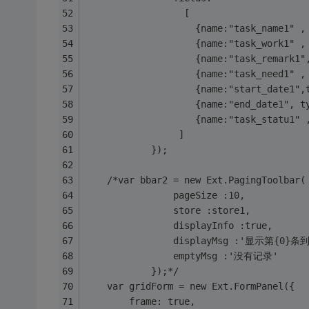
				  [  
				    {name:"task_name1" 
				    {name:"task_work1" 
				    {name:"task_remark1
				    {name:"task_need1" 
				    {name:"start_date1"
				    {name:"end_date1", 
				    {name:"task_statu1"
				 ]	
			});	
	/*var bbar2 = new Ext.PagingToolbar(
				pageSize :10,
				store :store1,
				displayInfo :true,
				displayMsg :'显示第{
				emptyMsg :'没有记录'
			});*/		
    var gridForm = new Ext.FormPanel({
        frame: true,