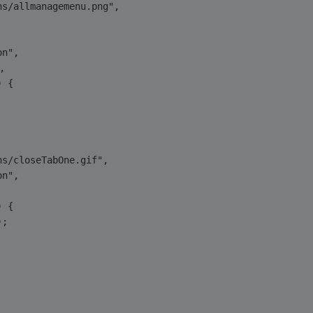
ns/allmanagemenu.png",
on",
,
) {
ns/closeTabOne.gif",
on",
) {
);