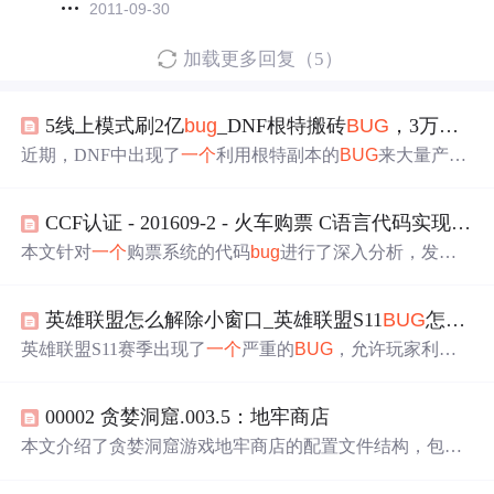
2011-09-30
加载更多回复（5）
5线上模式刷2亿
bug
_DNF根特搬砖
BUG
，3万张附魔卡每日轻松3E，金币面临崩盘
近期，DNF中出现了
一个
利用根特副本的
BUG
来大量产出
附魔卡的现象。通过这一
BUG
，玩家能够以极低的成本获
取大量附魔卡，并在拍卖行中
出售
获利。据称，每天可通
CCF认证 - 201609-2 - 火车购票 C语言代码实现（100分）
过此方法轻松赚取数亿金币，但这也可能导致游戏内金币
价值的大幅下跌。
本文针对
一个
购票系统的代码
bug
进行了深入分析，发现
当超过20人购票且每人购票数量大于1时，系统会出现购票
失败的问题。通过对代码的修改，加入了散座
出售
的功
英雄联盟怎么解除小窗口_英雄联盟S11
BUG
怎么卡_英雄联盟S11
能，解决了这个问题，使得系统能够更好地处理大规模购
票请求。
英雄联盟S11赛季出现了
一个
严重的
BUG
，允许玩家利用
打野刀在回城最后一秒内进行第五次惩戒，并迅速
出售
打
野刀，从而造成野怪瞬间秒杀。该
BUG
主要涉及男枪、皇
00002 贪婪洞窟.003.5：地牢商店
子等英雄，对野怪造成巨额灼烧伤害。虽然不影响英雄，
但严重影响游戏平衡。玩家被建议避免在正式对局中使
本文介绍了贪婪洞窟游戏地牢商店的配置文件结构，包括
用，训练模式和自定义模式除外。预计官方将很快修复此
商品价格、库存和商人ID，并讨论了如何通过Swift脚本自
问题。
动化修改商店
出售
物品，实现以1水晶价格
出售
指定套装的