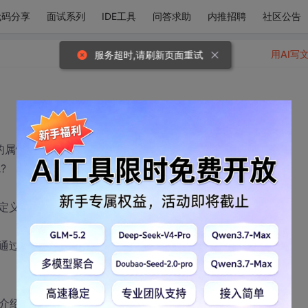
代码分享
面试系列
IDE工具
问答求助
内推招聘
社区公告
用AI写
服务超时,请刷新页面重试
类的属性都用注入方式吧.
?
定义的对象都使用注入的方式。
通过注入的。
给介绍下，谢谢各位。！