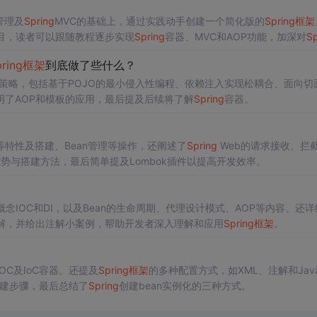
管理及
Spring
MVC的基础上，通过实践动手创建一个简化版的
Spring
框架
tHub项目，读者可以跟随教程逐步实现
Spring
容器、MVC和AOP功能，加深对
Sp
pring
框架
到底做了些什么？
键策略，包括基于POJO的最小侵入性编程、依赖注入实现松耦合、面向切
了AOP和模板的应用，最后提及后续将了解
Spring
容器。
P等特性及搭建、Bean管理等操作，还阐述了
Spring
Web的请求接收、拦
的优势与搭建方法，最后简单提及Lombok插件以提高开发效率。
念IOC和DI，以及Bean的生命周期、代理设计模式、AOP等内容。还详
解，并给出注解小案例，帮助开发者深入理解和应用
Spring
框架
。
C及IoC容器。还提及
Spring
框架
的多种配置方式，如XML、注解和Jav
搭建步骤，最后总结了
Spring
创建bean实例化的三种方式。