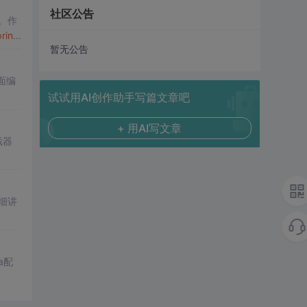
社区公告
。作
ring
暂无公告
面编
试试用AI创作助手写篇文章吧
+ 用AI写文章
截器
细讲
a配