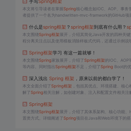
手写
Spring
框架
本文将引导读者在掌握
Spring
核心概念如IOC、AOP、事务
者提供了一个名为handwritten-mvc-framwork的Gi
框架
的理解。
什么是
spring
框架
？
spring
框架
到底有什么用？
s
本文围绕
Spring
框架
展开，介绍其简化Java开发的四种关
程分离关注点以及使用模板消除样板式代码，还通过示例说明
Spring
框架
学习 有这一篇就够！
本文围绕
Spring
家族展开，介绍了
Spring
框架
的IOC、AO
等内容。同时指出
Spring
框架
不足，介绍了
Spring
Boot
深入浅出
Spring
框架
，原来以前的都白学了！
本文全面介绍了
Spring
框架
，包括其优点、环境搭建、核心概
解了
Spring
相关注解，如创建对象、注入和配置文件相关注
Spring
框架
本文围绕
Spring
框架
展开，介绍了其体系架构、核心功能、IO
置类方式。详细阐述了
Spring
项目在Java和Web环境下的