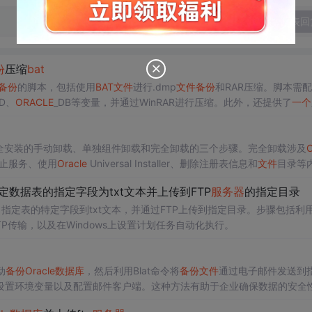
发表回
份
压缩
bat
备份
的脚本，包括使用
BAT
文件
进行.dmp
文件
备份
和RAR压缩。脚本需配
RD、
ORACLE
_DB等变量，并通过WinRAR进行压缩。此外，还提供了
一个
包括不完全安装的手动卸载、单独组件卸载和完全卸载的三个步骤。完全卸载涉及
O
止服务、使用
Oracle
Universal Installer、删除注册表信息和
文件
目录等
定数据表的指定字段为txt文本并上传到FTP
服务器
的指定目录
指定表的特定字段到txt文本，并通过FTP上传到指定目录。步骤包括利
TP传输，以及在Windows上设置计划任务自动化执行。
动
备份
Oracle
数据库
，然后利用Blat命令将
备份
文件
通过电子邮件发送到
设置环境变量以及配置邮件客户端。这种方法有助于企业确保数据的安全