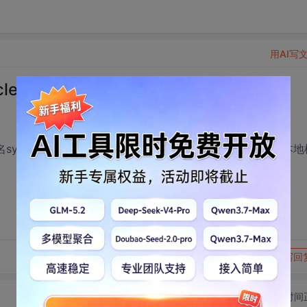
用AI写
cle数据库！越详细越好！
登录名sys 密码123 。本机是192.168.0.2如何备份到本地机器，本
转发到动态
举报
写回
切换为时间