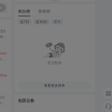
复
积分榜
荣誉榜
近7日
近30日
至今
置B
脚本
racl
内
暂无数据
用
Ora
查看更多榜单
指定
社区公告
性和