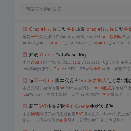
请发表友善的回复…
Oracle
数据库
自动
备份
压缩,
oracle
数据库
自动
备
这是
一个
关于如何在Windows环境下设置
Oracle
数据库
自动
ACKUP_DIR、
ORACLE
_USERNAME、
ORACLE
_PASSWO
用于从线上
服务器
下载已
备份
的
数据库
文件
。
卸载
Oracle
DataBase 10g
本文
详细
介绍了如何卸载
Oracle
Database 10g，
e
集群同步服务、
Oracle
HTML DB及
数据库
本身，涵盖了停
容。
编
写
一个
bat
脚本实现从
Oracle
数据库
定时导出指
本文介绍了如何使用
bat
脚本来实现从
Oracle
数据库
定时导出
cle
的spool工具导出数据、设置
bat
脚本进行
文件
重命名、F
基于
BAT
指令定时
备份
Oracle
并发送邮件
本文
详细
介绍了如何通过创建
BAT
脚本在Windows系统上自
邮箱。步骤包括创建
备份
脚本，设置定时任务，测试脚本，
完整性。