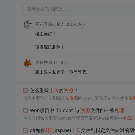
请发表友善的回复…
阿花君霸占路人
2011-10-07
楼主你好！
该资源已删除！
火狐狸
2011-10-02
版主跟人私奔了，你等等吧。
怎么删除
上传
的
资源
？
博客主要询问了删除
上传
资源
的方法，聚焦于信息技术中
资
Web项目中 Tomcat 与
资源
文件的一些
处理
本文介绍如何配置Tomcat管理页面及解决web项目中
资源
访
c#如何
处理
asp.net
上传
文件到指定文件夹时的网