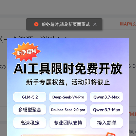
用AI写
服务超时,请刷新页面重试
的一个资源，谢谢！！
ail/gzyyan249/3637584#comment，这个资源暂时不宜上传ＣＳ
转发到动态
举报
写回
切换为时间