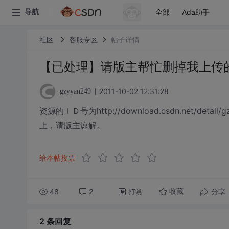
全部
Ada助手
导航
社区
客服专区
帖子详情
【已处理】请版主帮忙删掉我上传
2011-10-02 12:31:28
gzyyan249
资源的ＩＤ号为http://download.csdn.net/det
上，请版主谅解。
给本帖投票
48
2
打赏
分享
收藏
2 条
回复