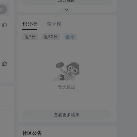
复
积分榜
荣誉榜
近7日
近30日
至今
暂无数据
查看更多榜单
社区公告