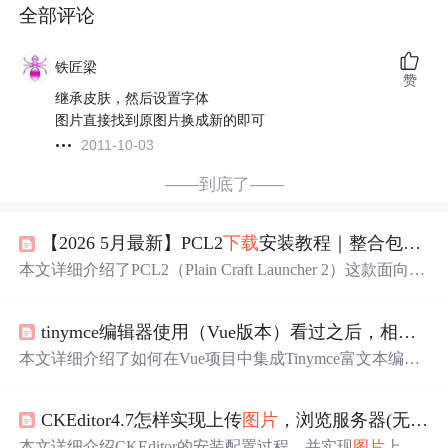
全部评论
铁匠梁
赞
继承皮肤，然后设置字体
图片直接找到原图片换成新的即可
2011-10-03
——到底了——
【2026 5月最新】PCL2
下载
安装教程｜整合包导入+Mod安装+联机对战+
本文详细介绍了PCL2（Plain Craft Launcher 2）这款面向国
内用户的Minecraft启动器的
下载
、安装及核心功能使用方
法，涵盖原版启动、整合包导入（
支持
.zip/.mrpack）、Mo
tinymce编辑器使用（Vue版本）看过之后，相信一定会有收获哦（最后面附赠源代码）
d三种安装方式（拖拽/手动/搜索）、
Java
版本配置（重点
适配
Java
17+）、联机对战（局域网/IPv6/内网穿透）以及
本文详细介绍了如何在Vue项目中集成Tinymce富文本编辑
常见问题排查。内容聚焦于提升启动效率、兼容性与用户
器，包括npm安装、
皮肤
包复制、
中文
包
下载
、自定义插
体验，突出其在国内网络环境下的加速镜像、免配置解压
件加载及初始化配置，以及
图片
上传处理函数的实现。
即用等关键技术优势。
CKEditor4.7怎样实现上传
图片
，浏览服务器(无需ckfinder)，nodejs
本文详细介绍CKEditor的安装配置过程，并实现
图片
上传