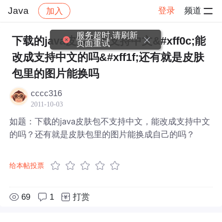
Java
登录
频道
加入
帖子详情
社区
Java
服务超时,请刷新
下载的java皮肤包不支持中文&#xff0c;能
页面重试
改成支持中文的吗&#xff1f;还有就是皮肤
包里的图片能换吗
cccc316
2011-10-03
如题：下载的java皮肤包不支持中文，能改成支持中文
的吗？还有就是皮肤包里的图片能换成自己的吗？
给本帖投票
69
1
打赏