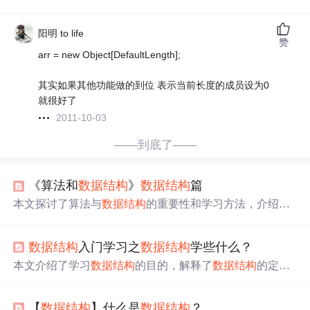
阳明 to life
赞
arr = new Object[DefaultLength];
其实如果其他功能做的到位 表示当前长度的成员设为0
就很好了
2011-10-03
——到底了——
《算法和
数据结构
》
数据结构
篇
本文探讨了算法与
数据结构
的重要性和学习方法，介绍了
数组、链表、哈希表等基本
数据结构
及其实现，同时提供
了排序、线性迭代、线性枚举、二分枚举等基础算法的应
数据结构
入门学习之
数据结构
学些什么？
用实例。
本文介绍了学习
数据结构
的目的，解释了
数据结构
的定
义，并阐述了应关注的
数据结构
要素：逻辑结构、存储结
构和运算。通过实例说明了
数据结构
在问题抽象和计算机
【
数据结构
】什么是
数据结构
？
处理中的作用。