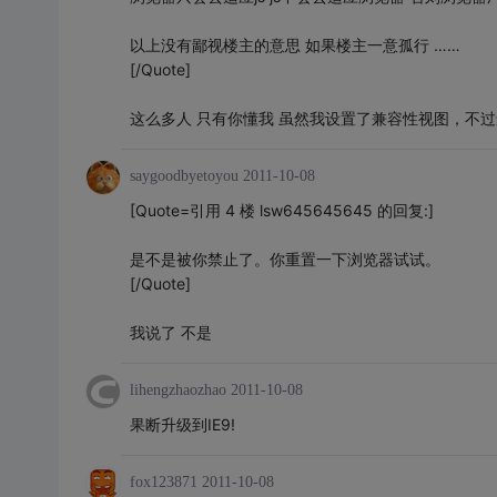
以上没有鄙视楼主的意思 如果楼主一意孤行 ……
[/Quote]
这么多人 只有你懂我 虽然我设置了兼容性视图，不过还是执行
saygoodbyetoyou
2011-10-08
[Quote=引用 4 楼 lsw645645645 的回复:]
是不是被你禁止了。你重置一下浏览器试试。
[/Quote]
我说了 不是
lihengzhaozhao
2011-10-08
果断升级到IE9!
fox123871
2011-10-08