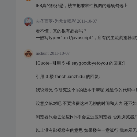
IE8真的很邪恶，楼主把兼容性视图的选项勾选上！
去圣西罗-为尤文喝彩
2011-10-07
看不懂，真的很有必要吗？
一般写type="text/javascript"，所有的主流浏览
mchunt
2011-10-07
[Quote=引用 5 楼 saygoodbyetoyou 的回复:]
引用 3 楼 fanchuanzhidu 的回复:
我说老兄 你研究这个js的版本干嘛呢 难道你的代码中
没意义嘛对吧 不要浪费这种无聊的时间和人力 还不
浏览器只会去适应js js不会去适应浏览器 否则浏览器
以上没有鄙视楼主的意思 如果楼主一意孤行 我表示无