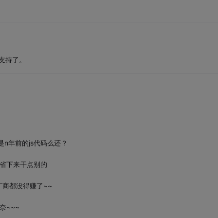
器都支持了。
是n年前的js代码么还？
如省下来干点别的
厂商都没得赚了~~
奈~~~