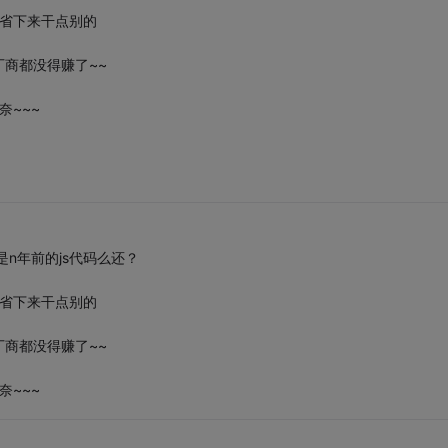
如省下来干点别的
厂商都没得赚了~~
奈~~~
是n年前的js代码么还？
如省下来干点别的
厂商都没得赚了~~
奈~~~