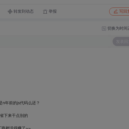
转发到动态
举报
写回
切换为时间
发表回
是n年前的js代码么还？
如省下来干点别的
厂商都没得赚了~~