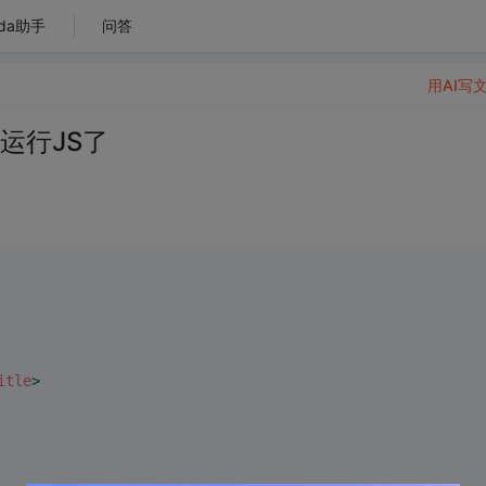
da助手
问答
用AI写
运行JS了
itle
>