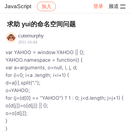
JavaScript
登录
频道
加入
帖子详情
社区
JavaScript
求助 yui的命名空间问题
cutemurphy
2011-10-04
var YAHOO = window.YAHOO || {};
YAHOO.namespace = function() {
var a=arguments, o=null, i, j, d;
for (i=0; i<a .length; i=i+1) {
d=a[i].split(".");
o=YAHOO;
for (j=(d[0] == "YAHOO") ? 1 : 0; j<d.length; j=j+1) {
o[d[j]]=o[d[j]] || {};
o=o[d[j]];
}
}