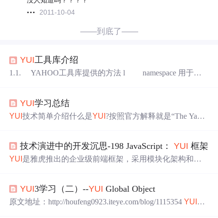
没人知道吗？？？？
2011-10-04
——到底了——
YUI
工具库介绍
1.1. YAHOO工具库提供的方法 l namespace 用于创
建一个全局的
命名空间
，使用
YUI
时，首先会自动创建wid
get,util,example三个
命名空间
，使用时也可以自定义
命名空
YUI
学习总结
间
。类似于在程序中建了了一个static变量。 l lang java
script扩展的语言工具，用于判别对象的类型。 l
YUI
技术简单介绍什么是
YUI
?按照官方解释就是“The Yaho
o! User Interface Library (
YUI
)”，中文就是“雅虎 用户接口库
(简称
YUI
)” ，它是一个使用JavaScript编写的工具和控件
技术演进中的开发沉思-198 JavaScript：
YUI
框架
库。它利用DOM脚本,DHTML和AJAX来构造具有丰富交
互功能的Web程序。
yui
也包含几个核心的CSS文件:一个是
YUI
是雅虎推出的企业级前端框架，采用模块化架构和
命
css page grids，用它可以很
名空间
隔离设计，有效解决全局变量冲突
问题
。其核心分
为四层：基础
命名空间
、实用工具、UI组件和CSS框架。
Y
YUI
3学习（二）--
YUI
Global Object
UI
通过YAHOO.util.Dom和YAHOO.util.Event提供跨浏览器
兼容的DOM操作和事件处理功能，支持按需加载模块。文
原文地址：http://houfeng0923.iteye.com/blog/1115354
YUI
3
章通过实战演示了如何搭建
YUI
环境并实现交互功能，展
Global Object http://developer.yahoo.com/
yui
/3/
yui
/ 首先需