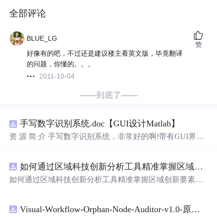
全部评论
BLUE_LG
赞
好像有的吧，不过还是建议楼主看英文版，毕竟翻译
的问题，你懂的。。。
2011-10-04
——到底了——
手写数字识别系统.doc【GUI设计Matlab】
资 源 简 介 手写数字识别系统，非常好的啊!带有GUI界
面，使用方便! 详 情 说 明 用这个手写数字识别系统，你可
以轻松地识别手写数字。这个系统不仅功能强大，而且还
如何通过区域科技创新分析工具精准掌握区域创新要素分布与产业链融合现状？.docx
带有直观的图形用户界面（GUI），非常容易使用。你只
需要将手写数字输入系统，它将立即给出准确的识别结
如何通过区域科技创新分析工具精准掌握区域创新要素分
果。这个系统可以在各种场景中使用，无论是学校、工作
布与产业链融合现状？
还是日常生活，都能为你提供快速和准确的识别服务。它
是一个非常方便和实用的工具，你一定会喜欢它的！
Visual-Workflow-Orphan-Node-Auditor-v1.0-原创源码与文档.zip