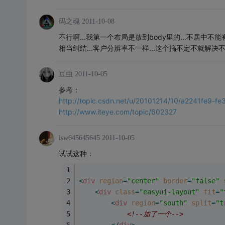
码之魂
2011-10-08
不行啊...我第一个布局是放到body里的...不居中不能有
相当纠结...客户分辨率不一样...这个搞不定不就解决不
豆虫
2011-10-05
参考：
http://topic.csdn.net/u/20101214/10/a2241fe9
http://www.iteye.com/topic/602327
lsw645645645
2011-10-05
试试这种：
<
div
region
=
"center"
border
=
"false"
<
div
class
=
"easyui-layout"
fit
=
"
<
div
region
=
"south"
split
=
"t
<!--加了一个-->