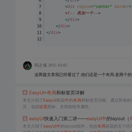
</
div
>
<
div
region
=
"center"
border
=
<!-- 再加一个-->
</
div
>
</
div
>
</
div
>
码之魂
2011-10-05
这两篇文章我已经看过了.他们还是一个布局.套两个的话
EasyUI
–
布局
和标签页详解
本文介绍了
EasyUI
框架
中
的
布局
和标签页功能。通过简单的
页，包括
设置
图标、关闭按钮等属性。
easyUI
快速入门第二讲——
easyUI
中
的layout（
本文介绍了
easyUI
中
的layout组件，包括
布局
容器的五个区