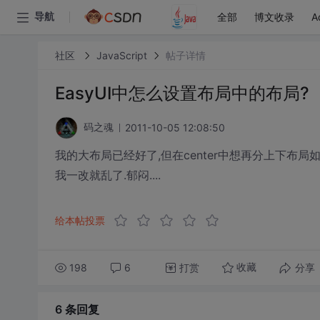
全部
博文收录
A
导航
社区
JavaScript
帖子详情
EasyUI中怎么设置布局中的布局?
2011-10-05 12:08:50
码之魂
我的大布局已经好了,但在center中想再分上下布局如
我一改就乱了.郁闷....
给本帖投票
198
6
打赏
分享
收藏
6 条
回复