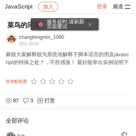
JavaScript
登录
频道
加入
帖子详情
社区
JavaScript
服务超时,请刷新
菜鸟的问题
页面重试
zhangfengmin_1990
2011-10-05
麻烦大家解释较为系统地解释下脚本语言的用及javasc
ript的特殊之处？，不胜感激！ 最好能举出实例说明下
给本帖投票
87
3
打赏
全部评论