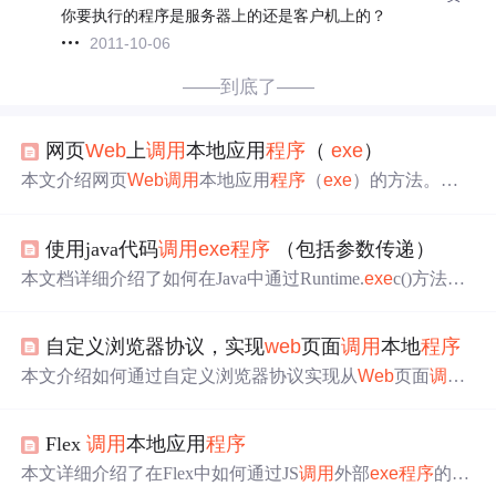
你要执行的程序是服务器上的还是客户机上的？
2011-10-06
——到底了——
网页
Web
上
调用
本地应用
程序
（
exe
）
本文介绍网页
Web
调用
本地应用
程序
（
exe
）的方法。主
要思路是利用自定义URL Protocol，通过注册表启动
程序
并传入参数。还给出完整实例，包括相关文件，同时指出
使用java代码
调用
exe
程序
（包括参数传递）
注意
问题
，如动态生成注册表信息、路径
问题
及获取参数
的方法等。
本文档详细介绍了如何在Java中通过Runtime.
exe
c()方法
调
用
C#生成的
exe
程序
，并处理参数传递
问题
。在使用eclipse
+tomcat搭建的
web
server中，创建定时任务执行本地
exe
自定义浏览器协议，实现
web
页面
调用
本地
程序
时，遇到
exe
工作路径不正确的
问题
。解决方案是根据
exe
的实际工作目录，将参数文件放置在相应位置，确保
程序
本文介绍如何通过自定义浏览器协议实现从
Web
页面
调用
能找到所需文件。
本地
exe
程序
，并解决跨浏览器兼容性
问题
。具体包括定
义本地
程序
、安装
程序
、注册表配置及
Web
页面
调用
方
Flex
调用
本地应用
程序
式。
本文详细介绍了在Flex中如何通过JS
调用
外部
exe
程序
的方