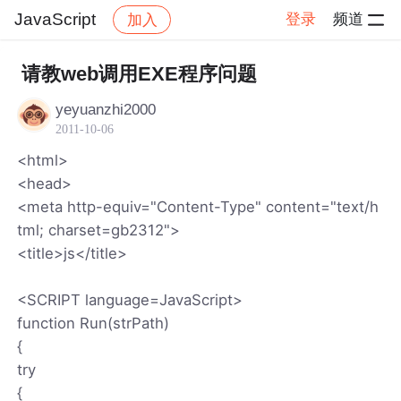
JavaScript
登录
频道
加入
帖子详情
社区
JavaScript
请教web调用EXE程序问题
yeyuanzhi2000
2011-10-06
<html>
<head>
<meta http-equiv="Content-Type" content="text/h
tml; charset=gb2312">
<title>js</title>
<SCRIPT language=JavaScript>
function Run(strPath)
{
try
{