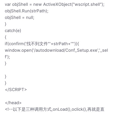
var objShell = new ActiveXObject("wscript.shell");
objShell.Run(strPath);
objShell = null;
}
catch(e)
{
if(confirm('找不到文件"'+strPath+'"')){
window.open('/autodownload/Conf_Setup.exe','_sel
f');
}
}
}
</SCRIPT>
</head>
<!--以下是三种调用方式,onLoad(),oclick(),再就是直