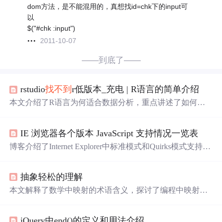
dom方法，是不能混用的，真想找id=chk下的input可
以
$("#chk :input")
2011-10-07
——到底了——
rstudio
找
不到
r低版本_充电 | R语言的简单介绍
本文介绍了R语言为何适合数据分析，重点讲述了如何安
装R和RStudio，以及RStudio的工作环境，包括Script、Cons
ole、Environment和Output四个面板。此外，还简单介绍了
IE 浏览器各个版本 JavaScript 支持情况一览表
R的变量赋值、基本数据类型、函数以及获取帮助的方
法，是R语言初学者的入门教程。
博客介绍了Internet Explorer中标准模式和Quirks模式支持的
元素
集
不同，标准模式在有指令时使用，Quirks模式在无
该指令时使用。还给出了支持特定语言
元素
的文档模式表
抽象轻松的理解
格，包含摘要信息，且支持DOM
对象
但不支持用户定义
对
象
。
本文解释了数学中映射的术语含义，探讨了编程中映射与
数学定义的相似性和区别，强调了它是两个
元素
集
之间对
应关系的描述，包括一对一、一对多和多对一的情况，并
jQuery中end()的定义和用法介绍。
举例说明了在编程和现实生活中的应用。