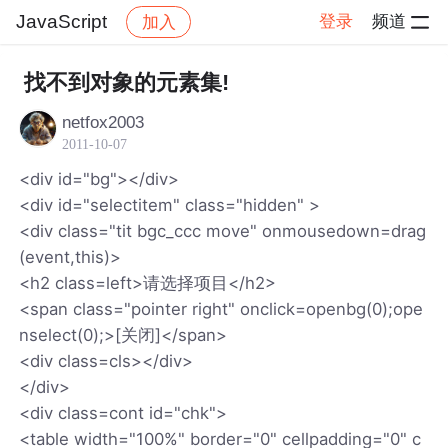
JavaScript
登录
频道
加入
帖子详情
社区
JavaScript
找不到对象的元素集!
netfox2003
2011-10-07
<div id="bg"></div>
<div id="selectitem" class="hidden" >
<div class="tit bgc_ccc move" onmousedown=drag
(event,this)>
<h2 class=left>请选择项目</h2>
<span class="pointer right" onclick=openbg(0);ope
nselect(0);>[关闭]</span>
<div class=cls></div>
</div>
<div class=cont id="chk">
<table width="100%" border="0" cellpadding="0" c