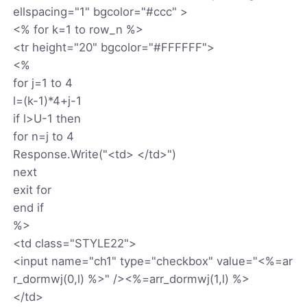
ellspacing="1" bgcolor="#ccc" >
<% for k=1 to row_n %>
<tr height="20" bgcolor="#FFFFFF">
<%
for j=1 to 4
l=(k-1)*4+j-1
if l>U-1 then
for n=j to 4
Response.Write("<td> </td>")
next
exit for
end if
%>
<td class="STYLE22">
<input name="ch1" type="checkbox" value="<%=ar
r_dormwj(0,l) %>" /><%=arr_dormwj(1,l) %>
</td>