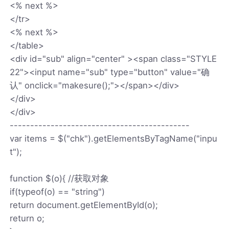
<% next %>
</tr>
<% next %>
</table>
<div id="sub" align="center" ><span class="STYLE
22"><input name="sub" type="button" value="确
认" onclick="makesure();"></span></div>
</div>
</div>
--------------------------------------------
var items = $("chk").getElementsByTagName("inpu
t");
function $(o){ //获取对象
if(typeof(o) == "string")
return document.getElementById(o);
return o;