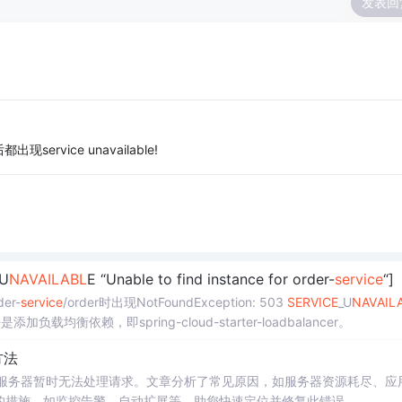
发表回
vice unavailable!
_U
NAV
AI
LABL
E “Unable to find instance for order-
service
“]
er-
service
/order时出现NotFoundException: 503
SERVICE
_U
NAV
AI
L
负载均衡依赖，即spring-cloud-starter-loadbalancer。
方法
示服务器暂时无法处理请求。文章分析了常见原因，如服务器资源耗尽、应
的措施，如监控告警、自动扩展等，助您快速定位并修复此错误。