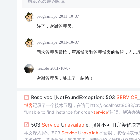
请发表友善的回复…
programape
2011-10-07
好了，谢谢管理员。
programape
2011-10-07
同求管理员帮忙，写新博客和管理博客的按钮，点击后都出现ser
neicole
2011-10-07
谢谢管理员，能上了，结帖！
Resolved [NotFoundException: 503
SERVICE
博客
记录了一个技术问题，在访问http://localhost:8088/ord
“Unable to find instance for order-
service
”错误。解决办法是添加
503
Service
U
nav
ai
labl
e: 服务不可用完美解决
本文深入探讨“503
Service
U
nav
ai
labl
e”错误，该错误表
序过载等，并给出对应解决方法。同时介绍了预防503错误