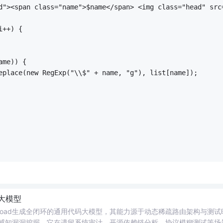
d"><span class="name">$name</span> <img class="head" src
i++) {
ame)) {
eplace(new RegExp("\\$" + name, "g"), list[name]);
大模型
yload生成全闭环的通用代码大模型，其能力源于动态稀疏路由架构与测试
跨栈的语义感知漏洞挖掘。它在遗留系统审计、开源依赖链分析、协议模糊测试等场