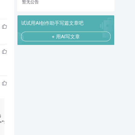
暂无公告
试试用AI创作助手写篇文章吧
+ 用AI写文章
;
="$head"/> ';