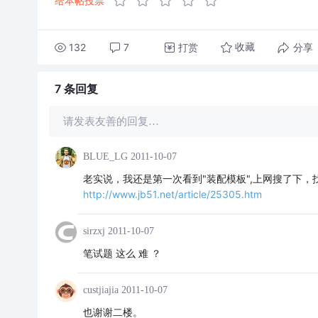
给本帖投票
132
7
打赏
分享
收藏
7 条
回复
请发表友善的回复…
BLUE_LG
2011-10-07
老实说，我还是第一次看到"装配模板",上网搜了下，
http://www.jb51.net/article/25305.htm
sirzxj
2011-10-07
笔试题 这么 难 ？
custjiajia
2011-10-07
也谢谢二楼。