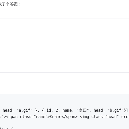
找了个答案：
 head: "a.gif" }, { id: 2, name: "李四", head: "b.gif"}]
d"><span class="name">$name</span> <img class="head" src