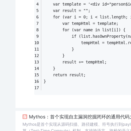
    var template = '<div id="person$i
    var result = "";
    for (var i = 0; i < list.length; 
        var tempHtml = template;
        for (var name in list[i]) {
            if (list.hasOwnProperty(n
                tempHtml = tempHtml.r
            }
        }
        result += tempHtml;
    }
    return result;
}
Mythos：首个实现自主漏洞挖掘闭环的通用代码
Mythos是首个实现从源码扫描、路径建模、符号执行到pa
算（Test-Time Compute）机制，支持跨语言、