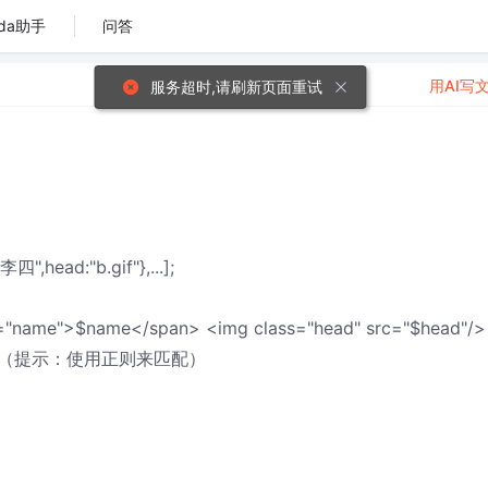
da助手
问答
用AI写
服务超时,请刷新页面重试
四",head:"b.gif"},...];
s="name">$name</span> <img class="head" src="$head"/> 
（提示：使用正则来匹配）