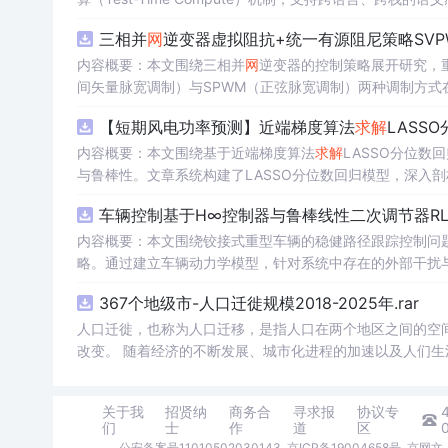
现突出，但受限于物理世界建模缺失、社会工程语境理解不足
三相并
网
逆变器虚拟阻抗+统一有源阻尼策略SVP
AI安全生态重构。
内容概要：本文围绕三相并
网
逆变器的控制策略展开研究，
间矢量脉宽调制）与SPWM（正弦脉宽调制）两种调制方式在
合统一有源阻尼技术有效抑制LC或LCL滤波器引起的谐振
【短期风电功率预测】近端梯度算法
求解
LASS
制策略的设计、调制算法的实现、动态响应分析及谐波抑制效
术，构建了完整的高性能并
内容概要：本文围绕基于近端梯度算法
网
求解
LASSO分位
逆
科研人员和工程技术人员，特别是具备三相并
与鲁棒性。文章系统构建了LASSO分位数回归模型，深入
网
逆变器控制理论基
①用于高校与科研机构开展并
据与异常值干扰等问题。通过Matlab平台完成了完整的
网
逆变器稳定性与控制策略的
车辆控制基于H∞控制器与鲁棒线性二次调节器RL
工作；③为企业研发高性能、高可靠性的并
能，结果表明其相较于传统方法具有更强的稳定性和准确性
网
逆变器产品提供先进的控制
k模型文件进行实际操作与仿真验证，重点关注虚拟阻抗参
方向与技术应用案例，突出该方法在新能源预测与智能优化中的广泛适用性与实践价值。; 
内容概要：本文围绕铰接式重型车辆的稳健路径跟踪控制问题
并可进一步拓展学习文中提及的正负序控制、中点电位平衡
计学习）与Matlab编程能力，从事新能源发电预测、电
略。通过建立车辆动力学模型，针对系统中存在的外部干扰与
平。
控制性能，在保证稳定性的同时提升路径跟踪精度。研究利用
生。; 使用场景及目标：①应用于短期风电功率预测，
367个地级市-人口迁徙规模2018-2025年.rar
性；②为研究LASSO回归、分位数回归及近端梯度优化算法
行驶环境下的优越性与鲁棒性。; 适合人群：具备自动控制理论基础、车辆工程或自动化相关背景，熟悉Matlab/Simulink仿真工具，从事
③作为可再生能源消纳、电力市场出清、微
智能车辆控制、路径跟踪算法研究的研究生、科研人员及工程技术人员。; 使用场景及目标：①应用于铰接式
人口迁徙，也称为人口迁移，是指人口在两个地区之间的空
网
能量管理等工程场景
核心，建议读者在掌握LASSO与分位数回归理论基础上，结
型拖挂车）的自动驾驶路径跟踪控制系统设计；②为解决存
改变。 随着经济的不断发展、城市化进程的加速以及人们
项与损失函数的权衡机制。同时可借鉴文中丰富的科研案例
③服务于高校科研项目、毕业论文或工业界智能运输系统的技术开发。; 阅读建议：此资源以Matlab代码为核心
度、月度数据，我们能够更深入地理解这一社会现象，为政
验验证的深度融合。
程中结合控制理论基础知识，运行并调试所提供的仿真程序，
关于我
招贤纳
商务合
寻求报
协议专
型参数或引入新的扰动场景进行拓展性实验，以增强实际应
们
士
作
道
区
公安备案号11010502030143
京ICP备19004658号
京网文〔