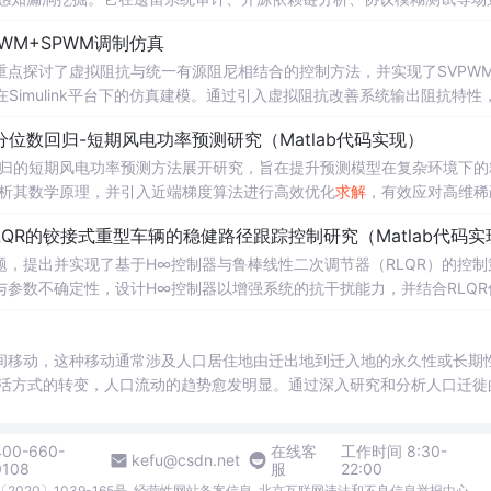
及零日漏洞误报等问题。该模型推动MaaS定价范式转向推理预算制，
WM+SPWM调制仿真
重点探讨了虚拟阻抗与统一有源阻尼相结合的控制方法，并实现了SVPW
Simulink平台下的仿真建模。通过引入虚拟阻抗改善系统输出阻抗特性
问题，从而提升逆变器在弱电
网
条件下的并
网
稳定性与电能质量。研究涵盖
O分位数回归-短期风电功率预测研究（Matlab代码实现）
果评估，同时拓展涉及正负序分离、中点电位平衡、DPWMA调制等关
数回归的短期风电功率预测方法展开研究，旨在提升预测模型在复杂环境下的
变器控制系统仿真体系。; 适合人群：适用于从事电力电子、新能源发电、智能电
网
及相关领域的研
剖析其数学原理，并引入近端梯度算法进行高效优化
础并熟悉MATLAB/Simulink仿真环境的专业人士；; 使用场景及目标：
求解
，有效应对高维稀
算法实现与仿真实验，利用实际风电数据验证了该方法在不同分位点下的预测
深入研究；②支撑学位论文撰写、学术期刊投稿或科研项目申报中的仿
QR的铰接式重型车辆的稳健路径跟踪控制研究（Matlab代码实
。此外，文档还整合了电力系统、机器学习、路径规划等多个领域的相关
方案与技术原型支持；; 阅读建议：建议读者结合提供的Simulin
数设计与有源阻尼的协同作用机制，深入理解不同调制策略对系统性能的
适合人群：具备扎实的数学基础（如凸优化、统
，提出并实现了基于H∞控制器与鲁棒线性二次调节器（RLQR）的控制
等先进控制技术，全面提升对复杂电
力系统调度、智能优化算法或机器学习等领域的科研人员、工程技术人员及研
参数不确定性，设计H∞控制器以增强系统的抗干扰能力，并结合RLQR
网
环境下并
网
系统稳定运行机制的认
Matlab进行仿真验证，对比不同工况下的控制效果，展示了所提方法在
增强模型对噪声、异常值及非平稳特性的适应能力，提升电
网
调度的安全性与
的学者提供可复现、可扩展的Matlab代码实例，便于算法改进与对比实
重型车辆（如矿用卡车、大
间移动，这种移动通常涉及人口居住地由迁出地到迁入地的永久性或长期
下的核心数据分析与决策支持工具。; 阅读建议：此资源以算法实现为
合Matlab代码逐行分析近端梯度算法的迭代流程与收敛特性，重点关注
在模型不确定性和外界扰动条件下的鲁棒控制问题提供算法参考与实现范
生活方式的转变，人口流动的趋势愈发明显。通过深入研究和分析人口迁徙
，拓展至光伏预测、负荷预测等相似应用场景，注重理论推导、代码实现
支撑，建议读者在学习过
策制定、城市规划和社会发展提供有力支持。
深入理解H∞与RLQR控制器的设计流程与参数整定方法，同时可通过修
400-660-
在线客
工作时间 8:30-
用能力。
kefu@csdn.net
0108
服
22:00
2020〕1039-165号
经营性网站备案信息
北京互联网违法和不良信息举报中心