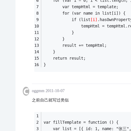
    for (var i = 0; i < list.length; 
        var tempHtml = template;
        for (var name in list[i]) {
            if (list
[i]
.hasOwnPropert
                tempHtml = tempHtml.r
            }
        }
        result += tempHtml;
    }
    return result;
}
oggmm
2011-10-07
之前自己就写过类似
var fillTemplate = function () {
    var list = [{ id: 1, name: "张三",