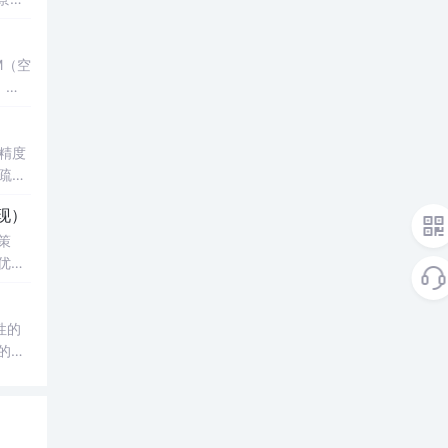
并加速
M（空
，结
了控
键技
精度
究生、
疏数
性
真验证
现）
科研
影响，
策
究
优化
知水
复杂
经济
验；
性的
正则化
例；
的年
与实
改模