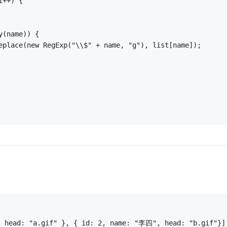
i++) {
y(name)) {
eplace(new RegExp("\\$" + name, "g"), list[name]);
 head: "a.gif" }, { id: 2, name: "李四", head: "b.gif"}]