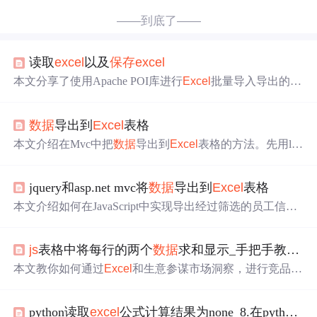
——到底了——
读取
excel
以及
保存
excel
本文分享了使用Apache POI库进行
Excel
批量导入导出的详
细步骤，包括前后端交互流程、
数据
校验、异常处理及
数
据
库操作。涵盖依赖配置、表单处理、
JS
上传、后端接
数据
导出到
Excel
表格
收、
数据
解析与存储等环节。
本文介绍在Mvc中把
数据
导出到
Excel
表格的方法。先用lin
q查询
数据
库
数据
，在
js
部分写导出按钮方法，询问是否导
出并请求控制器。控制器中完成查询
数据
、创建
Excel
工作
jquery和asp.net mvc将
数据
导出到
Excel
表格
薄和工作表、添加表头和
数据
等操作，最后测试可实现
数
据
导出。
本文介绍如何在JavaScript中实现导出经过筛选的员工信息
数据
到
Excel
表格的过程。通过前端筛选条件，如部门ID、
职位ID等，结合后端ASP.NET MVC控制器方法，将特定
js
表格中将每行的两个
数据
求和显示_手把手教你做竞品分析-
数据
导出为
Excel
。涉及
数据
筛选、NPOI库使用、工作簿
创建及
数据
填充等关键步骤。
本文教你如何通过
Excel
和生意参谋市场洞察，进行竞品
数
据
分析，实时监控对手动态，包括
数据
可视化、趋势追踪
和流量渠道分析。通过折线图、饼图和动态图表，提升运
python读取
excel
公式计算结果为none_8.在python中用data_only=True设置显示
营策略洞察力。