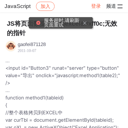
JavaScript
登录
频道
加入
帖子详情
社区
JavaScript
服务超时,请刷新
JS将页面数据保存为excel&#xff0c;无效
页面重试
的指针
gaofei871128
2011-10-07
...
<input id="Button3" runat="server" type="button"
value="导出" onclick="javascript:method1(table2);"
/>
...
function method1(tableid)
{
//整个表格拷贝到EXCEL中
var curTbl = document.getElementById(tableid);
var oXL = new ActiveXObject("Excel.Application");