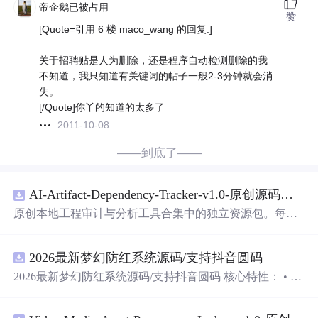
帝企鹅已被占用
赞
[Quote=引用 6 楼 maco_wang 的回复:]
关于招聘贴是人为删除，还是程序自动检测删除的我
不知道，我只知道有关键词的帖子一般2-3分钟就会消
失。
[/Quote]你丫的知道的太多了
2011-10-08
——到底了——
AI-Artifact-Dependency-Tracker-v1.0-原创源码与文档.zip
原创本地工程审计与分析工具合集中的独立资源包。每个
ZIP包含完整源码、3项自动化测试、可复现合成示例、离
线HTML、JSON与SVG报告、1080×720真实运行效果图、
2026最新梦幻防红系统源码/支持抖音圆码
README、运行说明、功能清单、MIT License及原创与授
权声明。解压后进入project目录，执行npm test验证算法，
2026最新梦幻防红系统源码/支持抖音圆码 核心特性： • 多
执行npm run report生成报告，也可通过本地静态服务器打
域名池智能切换，防拦截率99%+ • 抖音官方API对接，生
开网页。运行时零第三方依赖，不包含热点产品或开源项
成真正小程序码 • 完整API接口，支持第三方集成 • 实时数
目源码、Logo、官方截图、论文、生产日志或其他受限素