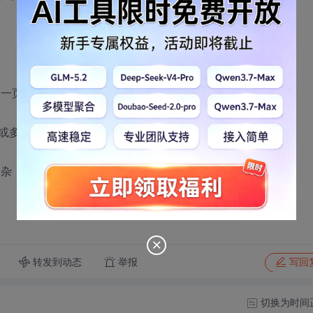
用一页式的设计？！
me或多浏览器窗口，那么要把这些内层合计。
，设计困难 :(
转发到动态
举报
写回
切换为时间