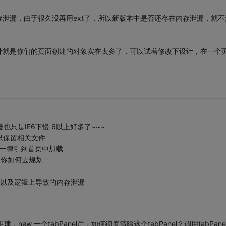
内存泄漏，由于很久没再用ext了，所以新版本中是否还存在内存泄漏，就不
计就是你们的页面创建的对象实在太多了，可以试着修改下设计，在一个
。
只是IE6下慢 6以上好多了~~~
 只保留相关文件
可一律引到首页中加载
是你如何去规划
放以及逻辑上导致的内存泄漏
ew 一个tabPanel后，如何彻底清除这个tabPanel？调用tabPane