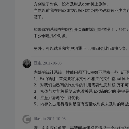
方创建了对象，没有及时从dom树上删除。
当然以前我在用ext时发现ext本身的代码就有不少
楚了。
如果你的系统在初次打开页面时就已经很慢了，那估
中少创建几个对象。
另外，可以试着和客户沟通下，用IE8会比IE6快N倍
豆虫
2011-10-08
内部的统计系统，性能问题可以稍微不严格一些 IE下慢也
1、Ext的项目 首先要将库文件不相关的文件都cut掉
2、对我们自己写的js文件的引用需要动态加载 万不
3、实体与功能关系复杂也没关系 Ext搞的定的 关键
4、注意js编码的性能优化
5、内存的占用得看你是否有变量或对象未及时的释
likeajin
2011-10-08
嗯，谢谢两位前辈，再请问如何彻底清掉一个extjs的组建，n