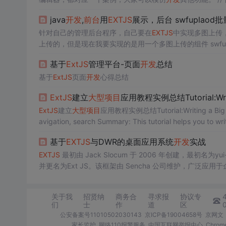
java
开发
,
前台
用
EXTJS
展示，后台 swfuplao
针对自己的管理后台程序，自己要在
EXTJS
中实现多图上传，当然可以
上传的，但是现在我要实现的是用一个多图上传的组件 swfuplaod代替。 实现过程如下： （1）首先在
title:'图片上传',
基于
ExtJS
管理平台-页面
开发
总结
基于
ExtJS
页面
开发
心得总结
ExtJS
建立
大型项目
应用教程实例总结Tutorial:Writing
ExtJS
建立
大型项目
应用教程实例总结Tutorial:Writing a Big Appl
avigation, search Summary: This tutorial helps you to wri
基于
EXTJS
与DWR的桌面应用系统
开发
实战
EXTJS
最初由 Jack Slocum 于 2006 年创建，最初名为y
并更名为Ext JS。该框架由 Sencha 公司维护，广泛应用
EXTJS
提供了丰富的 UI 组件、强大的数据绑定机制以及完善
关于我
招贤纳
商务合
寻求报
协议专
们
士
作
道
区
公安备案号11010502030143
京ICP备19004658号
京网文〔
家长监护
网络110报警服务
中国互联网举报中心
Chro