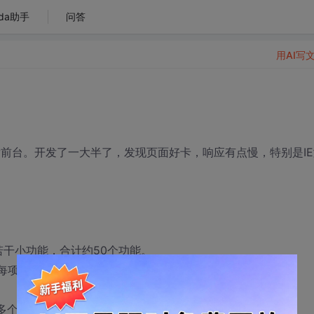
da助手
问答
用AI写
开发前台。开发了一大半了，发现页面好卡，响应有点慢，特别是IE
？
若干小功能，合计约50个功能。
每项功能。
个div块。