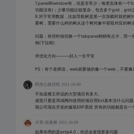
7.panel和window有，但是非常少；每类实体有一个
功能没有)；少量功能比较复杂，包含多个grid，gri
8.对于常用数据，比如导航树是第一次加载时就把树对象
要树，需要什么样的树从这个树对象中获取对应的树(换言之
问题：有些时候切换一个tabpanel稍稍有点卡，而一些tool
例(下拉框)
求优化方向~~~~~好人一生平安
PS：有个老师说，web就要做的像一个web，不要
阿杰心路历程
2011-10-09
不知道楼主所说的大型项目有多大。
感觉只要是局域网内使用的项目用Ext基本没什么问题
我公司现在开发的服装ERP系统 所有的功能都是在一
大哥-你真棒
2011-10-09
如果你用的是extjs4.0，你还会发现更多问题