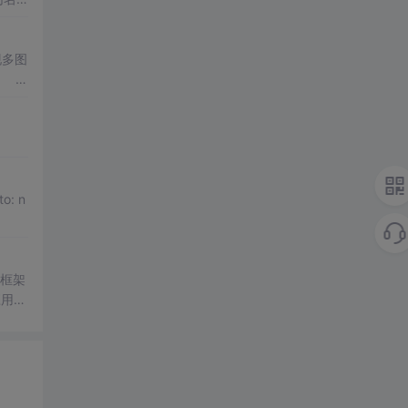
o: n
立框架
应用。