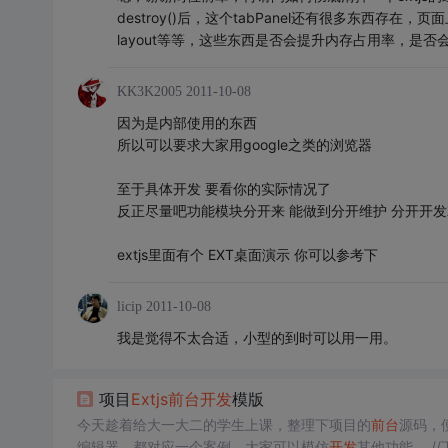
destroy()后，这个tabPanel还有很多东西存
layout等等，这些东西是否会提升内存占用率，是否
KK3K2005
2011-10-08
因为是内部使用的东西
所以可以要求大家用google之类的浏览器
至于具体开发 要看你的实际情况了
反正尽量吧功能模块分开来 能做到分开维护 分开开发
extjs里面有个 EXT桌面演示 你可以参考下
licip
2011-10-08
我是觉得不太合适，小型的到时可以用一用。
项目
Extjs
前台
开发
模版
今天趁着给大一大二的学生上课，整理下项目的
前台
源码，便于以后使用： // 
编辑器，都对应一个案例，大家可以模仿
开发
其他功能。 /