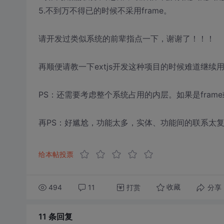
5.不到万不得已的时候不采用frame。
请开发过类似系统的前辈指点一下，谢谢了！！！
再顺便请教一下extjs开发这种项目的时候难道继续
PS：还需要考虑整个系统占用的内层。如果是fra
再PS：好尴尬，功能太多，实体、功能间的联系太复杂
给本帖投票
494
11
打赏
分享
收藏
11 条
回复