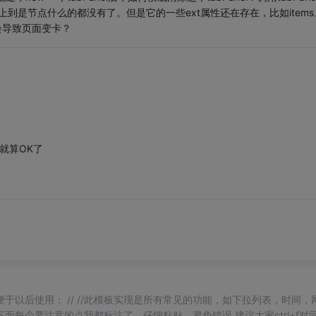
在，页面上到是节点什么的都没有了。但是它的一些ext属性还在存在，比如items
会导致页面变卡？
就算OK了
//此模板实现是所有常见的功能，如下拉列表，时间，网页
/下面每个要注意的点我都标注了，仔细粘贴，避免错误,建议大家ctrl+f对