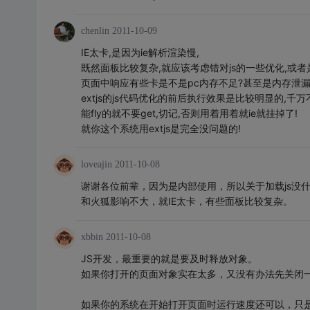
chenlin
2011-10-09
IE太卡,是因为ie解析渲染慢,
既然面板比较复杂,就应该考虑错对js的一些优化,或者
页面中响应有些卡是不是pc内存不足?甚至是内存泄漏
extjs的js代码优化的前后执行效果是比较明显的,千
能fly的就不要get,切记,否则用着用着就ie就挂掉了!
就你这个系统用extjs是完全没问题的!
loveajin
2011-10-08
谢谢各位前辈，因为是内部使用，所以关于加载js没
和火狐影响不大，就IE太卡，有些面板比较复杂。
xbbin
2011-10-08
JS开发，最重要的就是要及时释放对象。
如果你打开的页面对象实在太多，又没有办法先关闭
如果你的系统在开始打开页面时运行速度还可以，只是