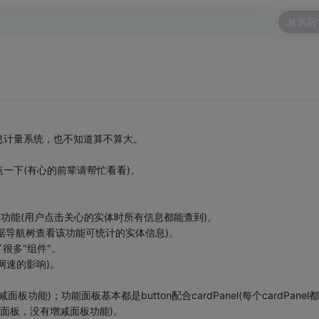
发表回
息计量系统，也不知道算不算大。
一下(有心的前辈请帮忙看看)。
功能(用户点击关心的实体时所有信息都能查到)。
据导航树查看该功能可统计的实体信息)。
很多"组件"。
网速的影响)。
板功能)；功能面板基本都是button配合cardPanel(每个cardPanel
含可关闭面板，没有增减面板功能)。