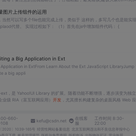
替换，保证属性一致哈。 var ss = null; Ext.onReady(function() { Ext.BLANK_IM
d批量图片上传组件的运用
写多个file也能完成上传，类似于 这样的，多写几个也是能实现多图
js中增加组件代码： {
 a Big Application in Ext
ication in ExtFrom Learn About the Ext JavaScript LibraryJump t
te a big appli
ui-ext，是 Yahoo!UI Library 的扩展。随着功能不断增强，逐步演变为独
于企业级 RIA（富互联网应用）
开发
，尤其擅长构建复杂的桌面风格 Web 
的 MVC 架构支持，极大提升了
开发
效率与代码可维护性。
400-660-
在线客
工作时间 8:30-
kefu@csdn.net
0108
服
22:00
2020〕1039-165号
经营性网站备案信息
北京互联网违法和不良信息举报中心
me商店下载
账号管理规范
版权与免责声明
版权申诉
出版物许可证
营业执照