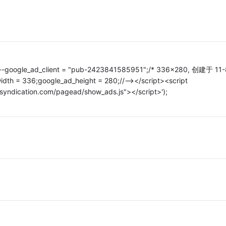
><!--google_ad_client = "pub-2423841585951";/* 336x280, 创建于 11-
dth = 336;google_ad_height = 280;//--></script><script
syndication.com/pagead/show_ads.js"></script>');