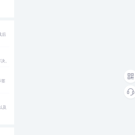
载后
解决。
标签
以及