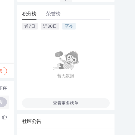
积分榜
荣誉榜
近7日
近30日
至今
复
暂无数据
正序
复
查看更多榜单
社区公告