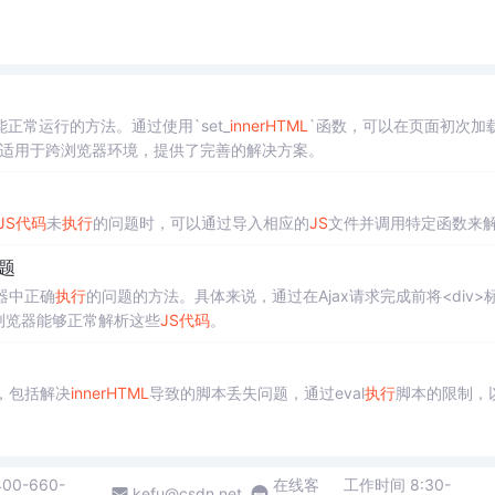
常运行的方法。通过使用`set_
innerHTML
`函数，可以在页面初次加
适用于跨浏览器环境，提供了完善的解决方案。
JS
代码
未
执行
的问题时，可以通过导入相应的
JS
文件并调用特定函数来
题
览器中正确
执行
的问题的方法。具体来说，通过在Ajax请求完成前将<div>
使浏览器能够正常解析这些
JS
代码
。
方法，包括解决
innerHTML
导致的脚本丢失问题，通过eval
执行
脚本的限制，
400-660-
在线客
工作时间 8:30-
kefu@csdn.net