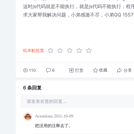
这时js代码就是不能执行，就是js代码不能执行，程
求大家帮我解决问题，小弟感激不尽，小弟QQ 15579
给本帖投票
110
6
打赏
分享
收藏
6 条
回复
请发表友善的回复…
Acesidonu
2011-10-09
把没用的注释去了。