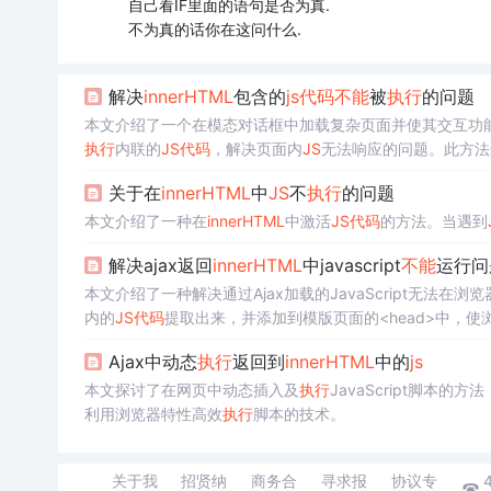
自己看IF里面的语句是否为真.
不为真的话你在这问什么.
解决
innerHTML
包含的
js
代码
不能
被
执行
的问题
本文介绍了一个在模态对话框中加载复杂页面并使其交互功能正
执行
内联的
JS
代码
，解决页面内
JS
无法响应的问题。此方法
关于在
innerHTML
中
JS
不
执行
的问题
本文介绍了一种在
innerHTML
中激活
JS
代码
的方法。当遇到
解决ajax返回
innerHTML
中javascript
不能
运行问
本文介绍了一种解决通过Ajax加载的JavaScript无法在浏
内的
JS
代码
提取出来，并添加到模版页面的<head>中，
Ajax中动态
执行
返回到
innerHTML
中的
js
本文探讨了在网页中动态插入及
执行
JavaScript脚本的
利用浏览器特性高效
执行
脚本的技术。
关于我
招贤纳
商务合
寻求报
协议专