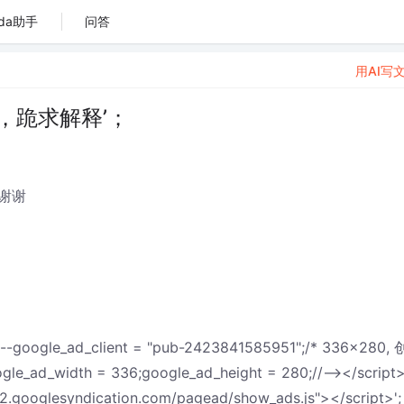
da助手
问答
用AI写
行，跪求解释’；
谢谢
<!--google_ad_client = "pub-2423841585951";/* 336x280,
gle_ad_width = 336;google_ad_height = 280;//--></script
ad2.googlesyndication.com/pagead/show_ads.js"></script>';