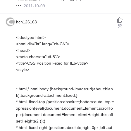
2011-10-09
hch126163
赞
<!doctype html>
<html dir="ltr" lang="zh-CN">
<head>
<meta charset="utf-8"/>
<title>CSS Position Fixed for IE6</title>
<style>
* html,* html body {background-image:url(about:blan
k);background-attachment:fixed;}
* html .fixed-top {position:absolute;bottom:auto; top:e
xpression(eval(document.documentElement.scrollTo
p +(document.documentElement.clientHeight-this.off
setHeight)/2 ));}
* html .fixed-right {position:absolute;right:0px;left:aut