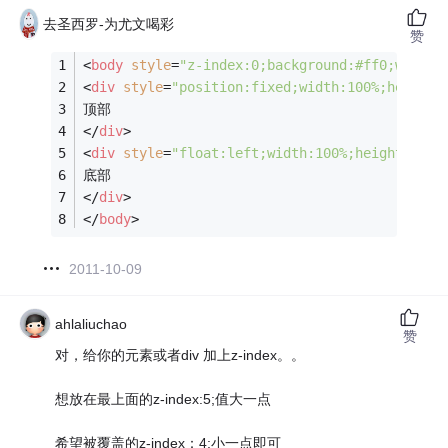
去圣西罗-为尤文喝彩
赞
<
body
style
=
"z-index:0;background:#ff0;width:
<
div
style
=
"position:fixed;width:100%;height:
顶部
</
div
>
<
div
style
=
"float:left;width:100%;height:200p
底部
</
div
>
</
body
>
2011-10-09
ahlaliuchao
赞
对，给你的元素或者div 加上z-index。。
想放在最上面的z-index:5;值大一点
希望被覆盖的z-index：4;小一点即可