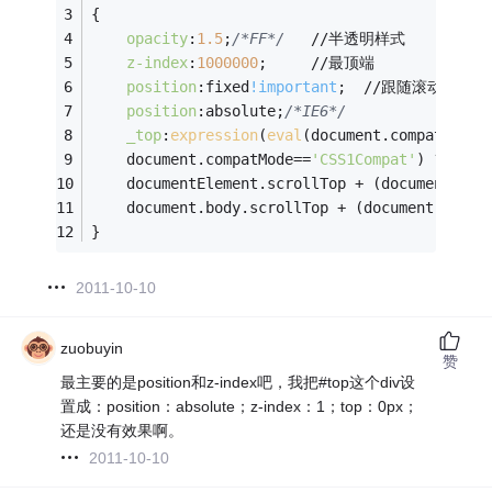
{
opacity
:
1.5
;
/*FF*/
   //半透明样式
z-index
:
1000000
;     //最顶端
position
:fixed
!important
;  //跟随滚动条走
position
:absolute;
/*IE6*/
_top
:
expression
(
eval
(document.compatMode 
    document.compatMode==
'CSS1Compat'
) ?
    documentElement.scrollTop + (document.doc
    document.body.scrollTop + (document.body.
}
2011-10-10
zuobuyin
赞
最主要的是position和z-index吧，我把#top这个div设
置成：position：absolute；z-index：1；top：0px；
还是没有效果啊。
2011-10-10