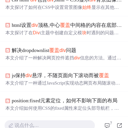
本文探讨了如何在CSS中设置背景图像
始终
显示在其他元
素之上。通过调整
div
元素的z-index属性来实现背景图片的
层叠效果，确保背景图像带有圆角的特性能够
覆盖
其内部
html设置
div
顶格,中心
覆盖
中间格的内容在底部的顶格和
的其他元素。
本文探讨了在
Div
i主题中创建自定义模
块
时遇到的问题
——如何使带有“阿凡达”类别的元素在其他两个
div
元素之
间居中显示，并确保该元素
始终
重叠于其他两个元素之
解决dropdownlist
覆盖
div
问题
上。目前的CSS解决方案虽然有效，但在响应式设计方面
仍有不足。
本文介绍了一种解决网页控件遮挡
div
信息的方法。通过使
用一个与
div
大小相同的iframe来
覆盖
目标区域，确保
div
信
息
始终
可见。适用于解决Dropdownlist等控件导致的显示问
js保持
div
悬浮，不随页面向下滚动而被
覆盖
题。
本文介绍了一种通过JavaScript实现动态网页布局随滚动条
移动的技巧，包括初始化设置、定时刷新菜单位置以及滚
动事件监听，确保网页元素
始终
保持在用户视线范围内。
position:fixed元素定位，如何不影响下面的布局
本文介绍如何使用CSS的fixed属性来定位头部导航栏，确
保其在页面滚动时
始终
保持在
顶部
。探讨了fixed定位可能
引起的布局问题及三种解决方案：外层
div
相同宽高、margi
7
说点什么…
n调整和新增
div
占位。