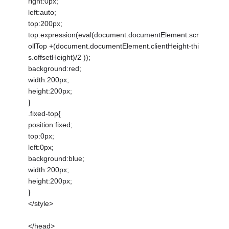
right:0px;
left:auto;
top:200px;
top:expression(eval(document.documentElement.scr
ollTop +(document.documentElement.clientHeight-thi
s.offsetHeight)/2 ));
background:red;
width:200px;
height:200px;
}
.fixed-top{
position:fixed;
top:0px;
left:0px;
background:blue;
width:200px;
height:200px;
}
</style>
</head>