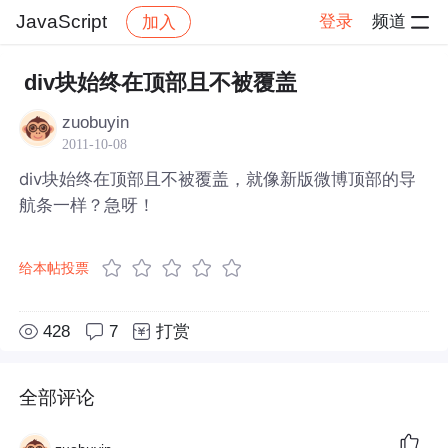
JavaScript
登录
频道
加入
帖子详情
社区
JavaScript
div块始终在顶部且不被覆盖
zuobuyin
2011-10-08
div块始终在顶部且不被覆盖，就像新版微博顶部的导
航条一样？急呀！
给本帖投票
428
7
打赏
全部评论