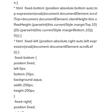
o;}
* html .fixed-bottom {position:absolute;bottom:auto;to
p:expression(eval(document.documentElement.scrol
lTop+document.documentElement.clientHeight-this.o
ffsetHeight-(parseInt(this.currentStyle.marginTop,10)
||0)-(parseInt(this.currentStyle.marginBottom,10)||
0)));}
* html .fixed-left {position:absolute;right:auto;left:expr
ession(eval(document.documentElement.scrollLef
t));}
.fixed-bottom {
position:fixed;
left:0px;
bottom:20px;
background:aqua;
width:200px;
height:200px;
}
.fixed-right{
position:fixed;