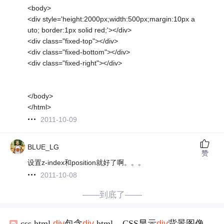
<body>
<div style='height:2000px;width:500px;margin:10px a
uto; border:1px solid red;'></div>
<div class="fixed-top"></div>
<div class="fixed-bottom"></div>
<div class="fixed-right"></div>
</body>
</html>
2011-10-09
BLUE_LG
赞
设置z-index和position就好了啊。。。
2011-10-08
——到底了——
css html
div
包含
div
,html – CSS显示
div
背景图像
顶部