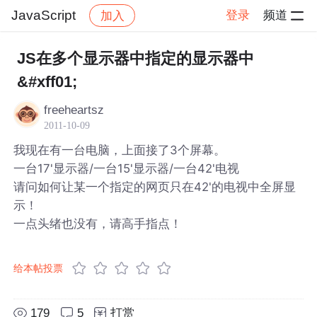
JavaScript
登录
频道
加入
帖子详情
社区
JavaScript
JS在多个显示器中指定的显示器中
&#xff01;
freeheartsz
2011-10-09
我现在有一台电脑，上面接了3个屏幕。
一台17'显示器/一台15'显示器/一台42'电视
请问如何让某一个指定的网页只在42'的电视中全屏显
示！
一点头绪也没有，请高手指点！
给本帖投票
179
5
打赏