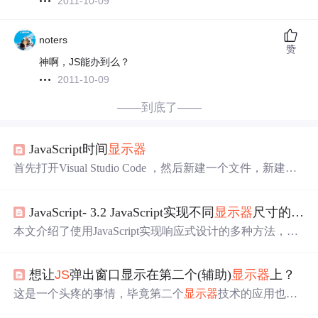
2011-10-09
noters
赞
神啊，JS能办到么？
2011-10-09
——到底了——
JavaScript时间
显示器
首先打开Visual Studio Code ，然后新建一个文件，新建好
之后用英文状态下输入！回车就能写你要写的代码了 首先
看一下成品结果，这是还没有点击开始的显示图 2.HTML
JavaScript- 3.2 JavaScript实现不同
显示器
尺寸的响应式主题和页面
和CSS都是很简单的我就省略了都是一些很常用的一些基
础 3.接下来给大家显示
js
部分 以上是一种方法，当然也有
本文介绍了使用JavaScript实现响应式设计的多种方法，包
其他的方法 这就是我所学到的JavaScript时间
显示器
，所以
括：1. CSS媒体查询（推荐基础方案）2. JavaScript实现：
我要分享给你们，希望可以帮助到你们。 ...
通过window.matchMedia()和ResizeObserver检测屏幕尺寸3.
想让
JS
弹出窗口显示在第二个(辅助)
显示器
上？
动态加载不同资源文件4. 结合CSS变量与JavaScript5. 利用C
SS框架的响应式工具文章提供了详细代码示例，展示了如
这是一个头疼的事情，毕竟第二个
显示器
技术的应用也就
何根据屏幕尺寸切换主题、加载不同页面和输出不同内
这几年的事。 弹出窗口的小事情 多年前，被做烂的弹窗，