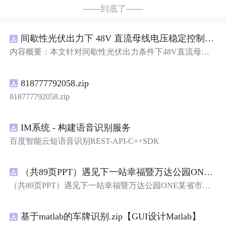
——到底了——
间歇性光伏出力下 48V 直流母线电压稳定控制及储能双向充放电闭环调控体系研究（Simulink仿真实现）
内容概要：本文针对间歇性光伏出力条件下48V直流母线
电压稳定控制及储能双向充放电闭环调控问题，提出一种
基于离网光伏直流微网系统的协同控制体系。通过构建包
818777792058.zip
含光伏阵列、Boost型DC-DC变换器、双向DC-DC变换器
与锂离子电池储能系统的完整拓扑结构，结合光伏最大功
818777792058.zip
率点跟踪（MPPT）技术和储能系统的双向功率调节能
力，实现对功率供需失衡的有效抑制。系统采用分层控制
架构，集成电压外环与电流内环双闭环控制策略，确保在
IM系统 - 构建语音识别服务
光照强度波动、负载突变等动态工况下维持母线电压稳
百度智能云短语音识别REST-API-C++SDK
定。在Simulink环境
中
搭建全系统仿真模型，验证了控制策
略在多种扰动场景下的有效性与鲁棒性，显著提升了微网
在无外部电网支撑下的自主运行能力和电能质量水平。; 适
（共89页PPT）遇见下一站幸福暨万达公园ONE某省市热气球生活艺术节活动策划方案.pptx
合人群：具备电力电子、自动控制与新能源系统基础知识
（共89页PPT）遇见下一站幸福暨万达公园ONE某省市热
的电气工程及相关专业研究生、科研人员，以及从事光伏
气球生活艺术节活动策划方案.pptx
储能系统、直流微网设计与仿真的工程技术人员。; 使用场
景及目标：①用于教学与科研
中
离网型光伏直流微网系统
基于matlab的车牌识别.zip【GUI设计Matlab】
的建模与仿真分析；②指导实际工程
中
48V直流微网的电