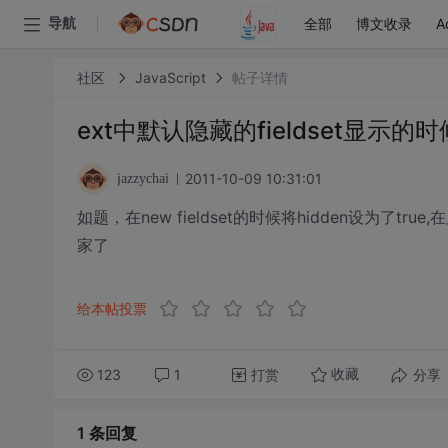
全部
博文收录
A
导航
社区
JavaScript
帖子详情
ext中默认隐藏的fieldset显示的
2011-10-09 10:31:01
jazzychai
如题，在new fieldset的时候将hidden设为了t
家了
给本帖投票
123
1
打赏
分享
收藏
1 条
回复