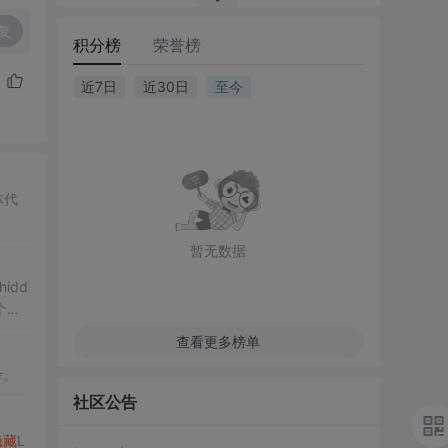
复
积分榜
荣誉榜
近7日
近30日
至今
体代
暂无数据
idd
个表
查看更多榜单
考。
社区公告
隐藏
L