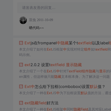
请发表友善的回复…
豆虫
2011-10-09
晒代码~~
Ext
js在frompanel
中
隐藏
某个t
ext
field
以及label
本文介绍了如何在
Ext
JS框架
中
实现对特定
组件
如t
ext
field
和
码示例。
ext
2.0.2 设置t
ext
field
显示
隐藏
本文介绍了一个在
Ext
JS
中
针对T
ext
Field
组件
隐藏
与
显示
的
en属性，但这样做只能
隐藏
文本框本身。为了解决这一问题，本
单项的方法。
Ext
中
怎么给下拉框(combobox)设置
默认
值？
本文介绍了一种在
Ext
JS
中
为下拉框设置
默认
值的方法，通
ext
隐藏
field
好方法
本文介绍了一种在
Ext
JS框架
中
同时
隐藏
Field
及其对应Lab