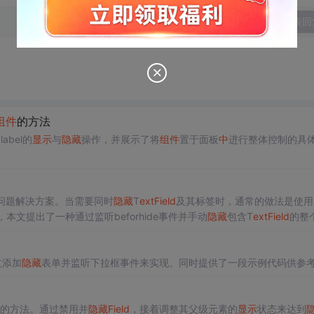
发表回
组件
的方法
label的
显示
与
隐藏
操作，并展示了将
组件
置于面板
中
进行整体控制的具
问题解决方案。当需要同时
隐藏
T
ext
Field
及其标签时，通常的做法是使用h
文提出了一种通过监听beforhide事件并手动
隐藏
包含T
ext
Field
的整
过添加
隐藏
表单并监听下拉框事件来实现。同时提供了一段示例代码供参
el的方法。通过禁用并
隐藏
Field
，接着调整其父级元素的
显示
状态来达到