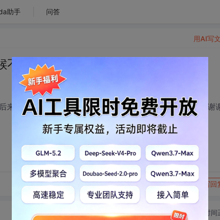
da助手
问答
用AI写
时候不出item里的组件
rue,在后来调用show()方法的时候只显示了边框没有item.何解？先谢
转发到动态
举报
写回
切换为时间