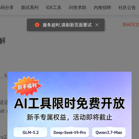
代码分享
面试系列
IDE工具
问答求助
内推招聘
社区公告
用AI写
服务超时,请刷新页面重试
解
，可是角度的计算算法问题一直困扰着我，请解
这还远远不够：
at x2, float y2) {
y2));