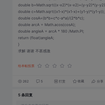
double b=Math.sqrt((x-x2)*(x-x2)+(y-y2)*(y-y2)
double c=Math.sqrt((x1-x)*(x1-x)+(y1-y)*(y1-y));
double cosA=(b*b+c*c-a*a)/(2*b*c);
double arcA = Math.acos(cosA);
double angleA = arcA * 180 /Math.PI;
return (float)angleA;
}
求解 谢谢 不甚感激
给本帖投票
262
5
打赏
分享
收藏
5 条
回复