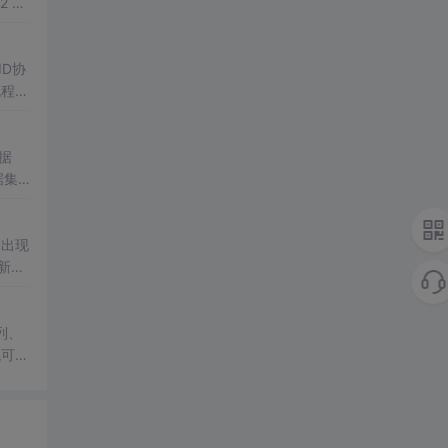
2 Nu
D协
流程技
据
据集
别的
，出现
新编
泪
列、
统可实
质量