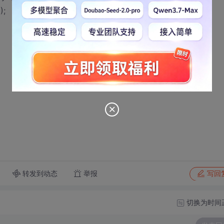
);
转发到动态
举报
写回
切换为时间