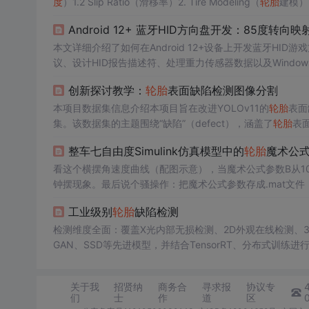
度
）1.2 Slip Ratio（滑移率）2. Tire Modeling（
轮胎
建模）2
merical Modeling（数值模型）2.2.3 Parameterized Mod
Android 12+ 蓝牙HID方向盘开发：85度转向
本文详细介绍了如何在Android 12+设备上开发蓝牙HID
议、设计HID报告描述符、处理重力传感器数据以及Windo
术实现。
创新探讨教学：
轮胎
表面缺陷检测图像分割
本项目数据集信息介绍本项目旨在改进YOLOv11的
轮胎
表面
集。该数据集的主题围绕“缺陷”（defect），涵盖了
轮胎
表
中包含四个主要类别，分别为“CBU”（侧壁裂纹）、“bead_d
整车七自由度Simulink仿真模型中的
轮胎
魔术公
选择基于
轮胎
在使用过程中常见的缺陷类型，旨在帮助模型
看这个横摆角速度曲线（配图示意），当魔术公式参数B从1
钟摆现象。最后说个骚操作：把魔术公式参数存成.mat文件，用Sim
译模型。仿真时如果发现车辆原地打转，先检查
轮胎
力的坐
工业级别
轮胎
缺陷检测
啊...有个坑得提醒：魔术公式的滑移率计算必须用实际车
检测维度全面：覆盖X光内部无损检测、2D外观在线检测、
GAN、SSD等先进模型，并结合TensorRT、分布式训练进
现自动识别、分拣、报警，并支持自学习，持续优化模型以
追溯、统计分析和生产决策支持，帮助企业降本增效。
关于我
招贤纳
商务合
寻求报
协议专
们
士
作
道
区