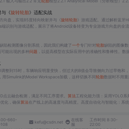
.1 输入与输出2.2 常见
轮胎
模型2.2.1 Analytical Model（分析模型）2.2.
eling（参数
映射与《
旋转
轮胎
》适配实战
游戏方向盘，实现85度转向映射并与《
旋转
轮胎
》游戏适配。通过解析蓝牙HI
ws端识别与游戏适配，展示了将Android设备转变为专业游戏方向盘的全
缺陷检测图像分割系统，因此我们构建了
一个
专门针对
轮胎
缺陷的图像数
面可能出现的多种
问题
，以提高模型在实际应用中的准确性和鲁棒性。数
amage”（胎圈损伤）、“cut”（切割缺陷）和“tr”（胎面磨损）。这些类
式
更好地识别和分割不同的缺陷区域。
0调整到15时，车辆响应明显变快，但过大的B值会导致侧向力过早饱和
ulink的Model Workspace加载，这样切换不同
轮胎
数据时不用重
标系转换，十有八九是侧偏角正负号搞反了——别问我怎么知道的，都是
速和轮速的差值，千万别直接用驱动扭矩换算。先说说整车模型的骨架。
3D点云融合检测，满足不同工序需求。
算法
工程化能力强：采用YOLO系
行优化，确保
算法
在产线上的高速度与高精度。高度自动化与智能化：系
适应新的缺陷类型。深度融入生产系统：检测结果可对接MES系统，实现
400-660-
在线客
工作时间 8:30-
kefu@csdn.net
0108
服
22:00