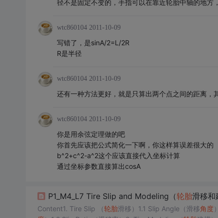
径不是固定不变的，手指可以在靠近轮胎中轴的地方
wtc860104
2011-10-09
写错了，是sinA/2=L/2R
R是半径
wtc860104
2011-10-09
还有一种方法更好，就是只算出两个点之间的距离，其实就
wtc860104
2011-10-09
你是用余弦定理做的吧
你首先应该把公式简化一下啊，你这样算误差很大的
b^2+c^2-a^2这个应该直接代入坐标计算
通过坐标参数直接算出cosA
P1_M4_L7 Tire Slip and Modeling（
轮胎
滑移和
Content1. Tire Slip （
轮胎
滑移）1.1 Slip Angle（滑移
角度
）