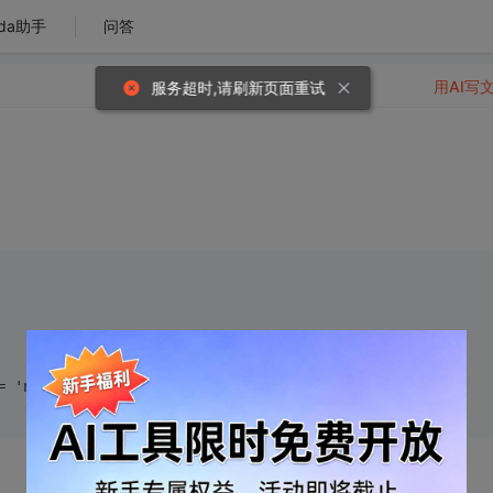
da助手
问答
用AI写
服务超时,请刷新页面重试
ay = 'none'",3000); //这里为什么效果