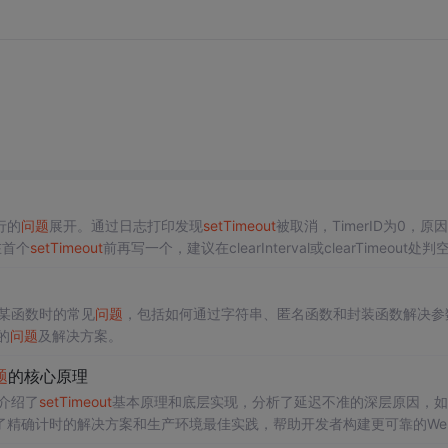
行的
问题
展开。通过日志打印发现
setTimeout
被取消，TimerID为0，原
在首个
setTimeout
前再写一个，建议在clearInterval或clearTimeout处判
某函数时的常见
问题
，包括如何通过字符串、匿名函数和封装函数解决参
的
问题
及解决方案。
题
的核心原理
介绍了
setTimeout
基本原理和底层实现，分析了延迟不准的深层原因，如
了精确计时的解决方案和生产环境最佳实践，帮助开发者构建更可靠的We