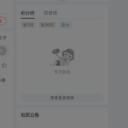
积分榜
荣誉榜
复
近7日
近30日
至今
正序
复
暂无数据
作用
查看更多榜单
社区公告