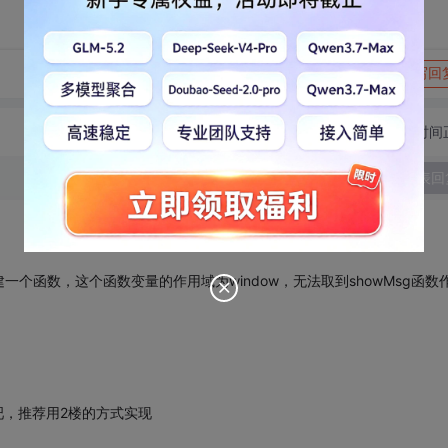
转发到动态
举报
写回
切换为时间
发表回
会建一个函数，这个函数变量的作用域为window，无法取到showMsg函数
变量吧，推荐用2楼的方式实现