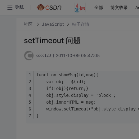
全部
博文收录
A
导航
社区
JavaScript
帖子详情
setTimeout 问题
2011-10-09 05:47:05
cooc123
function showMsg(id,msg){
	var obj = $(id);
	if(!obj){return;}
	obj.style.display = 'block';
	obj.innerHTML = msg;
	window.setTimeout("obj.style.displ
}