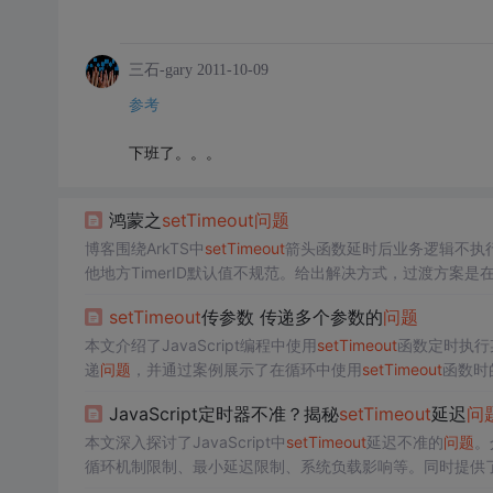
三石-gary
2011-10-09
参考
下班了。。。
鸿蒙之
setTimeout
问题
博客围绕ArkTS中
setTimeout
箭头函数延时后业务逻辑不执
他地方TimerID默认值不规范。给出解决方式，过渡方案是
理。
setTimeout
传参数 传递多个参数的
问题
本文介绍了JavaScript编程中使用
setTimeout
函数定时执行
递
问题
，并通过案例展示了在循环中使用
setTimeout
函数时
JavaScript定时器不准？揭秘
setTimeout
延迟
问
本文深入探讨了JavaScript中
setTimeout
延迟不准的
问题
。
循环机制限制、最小延迟限制、系统负载影响等。同时提供
用。