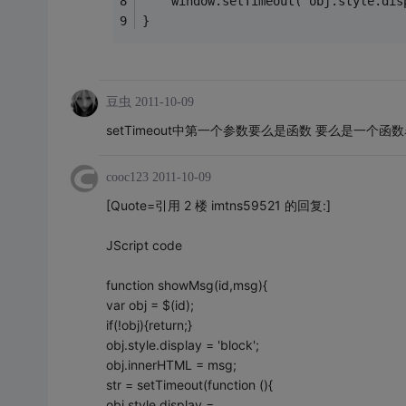
    window.setTimeout("obj.style.dis
}
豆虫
2011-10-09
setTimeout中第一个参数要么是函数 要么是一个
cooc123
2011-10-09
[Quote=引用 2 楼 imtns59521 的回复:]
JScript code
function showMsg(id,msg){
var obj = $(id);
if(!obj){return;}
obj.style.display = 'block';
obj.innerHTML = msg;
str = setTimeout(function (){
obj.style.display =……