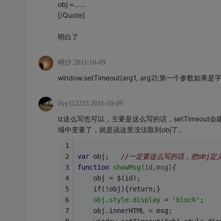
obj =……
[/Quote]
明白了
峭沙
2011-10-09
window.setTimeout(arg1, arg2);第一
llyy112233
2011-10-09
lz这么写也可以，主要是这么写的话，setTimeout
域中变量了，就是说这里没法取到obj了。
var
 obj;   
//一定要这么写的话，把obj
function
showMsg
(id,msg)
{
    obj = $(id);
    if(!obj){return;}
obj
.
style
.
display
 = '
block
';
    obj.innerHTML = msg;