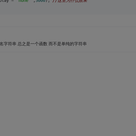
play = 
'none'
",
3000
); 
//这里为什么效果
函数名字符串 总之是一个函数 而不是单纯的字符串