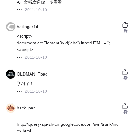
API文档欢迎你，多看看
2011-10-10
hailinger14
赞
<script>
document.getElementById('abc').innerHTML = '';
</script>
2011-10-10
OLDMAN_Tbag
赞
学习了！
2011-10-10
hack_pan
赞
http://jquery-api-zh-cn.googlecode.com/svn/trunk/ind
ex.html