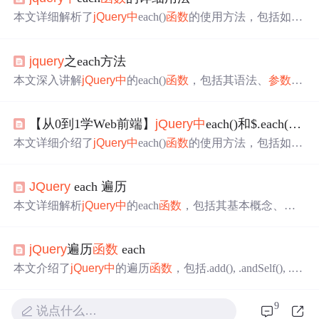
本文详细解析了
jQuery
中
each()
函数
的使用方法，包括如何
遍历对象和数组，以及在不同
参数
设置下的具体表现。通
过实例展示了each()在处理各种数据结构
时
的灵活性和强大
jquery
之each方法
功能。
本文深入讲解
jQuery
中
的each()
函数
，包括其语法、
参数
说
明及在数组、JSON对象、DOM元素
中
的应用实例，帮助
读者掌握each()
函数
的使用技巧。
【从0到1学Web前端】
jQuery
中
each()和$.each()的使用
本文详细介绍了
jQuery
中
each()
函数
的使用方法，包括如何
在each()
函数
中
模拟for循环
中
的break和continue操作，同
时
提供了具体的代码示例。
JQuery
each 遍历
本文详细解析
jQuery
中
的each
函数
，包括其基本概念、实
现原理、处理数组与非数组对象的方式，以及如何在循环
中
实现break和continue的功能。通过实例演示了如何利用ea
jQuery
遍历
函数
each
ch
函数
进行数组元素的验证、迭代和条件控制。
本文介绍了
jQuery
中
的遍历
函数
，包括.add(), .andSelf(), .chi
ldren()等方法，以及通用的.each()
函数
，并通过实例展示了
如何使用这些
函数
来筛选、查找和串联DOM元素。
9
说点什么…