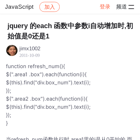
JavaScript
登录
频道
加入
帖子详情
社区
JavaScript
jquery 的each 函数中参数i自动增加时,初
始值是0还是1
jimx1002
2011-10-09
function refresh_num(){
$(".area1 .box").each(function(i){
$(this).find("div.box_num").text(i);
});
$(".area2 .box").each(function(i){
$(this).find("div.box_num").text(i);
});
}
当refresh_num函数执行时,area1里的i是从0开始的,而