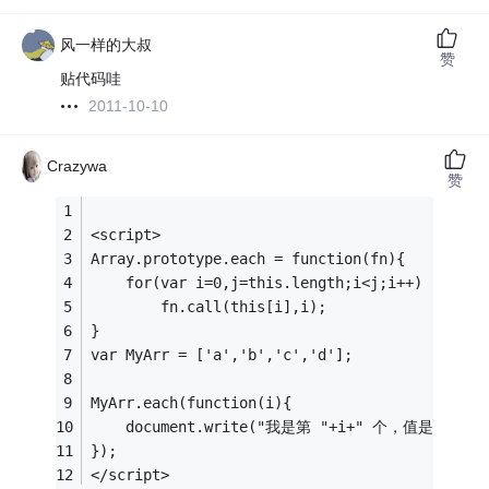
风一样的大叔
赞
贴代码哇
2011-10-10
Crazywa
赞
<script>
Array.prototype.each = function(fn){
	for(var i=0,j=this.length;i<j;i++)
		fn.call(this[i],i);
}
var MyArr = ['a','b','c','d'];
MyArr.each(function(i){
	document.write("我是第 "+i+" 个，值是 "+this
});
</script>