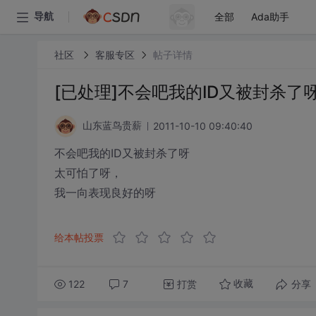
全部
Ada助手
导航
社区
客服专区
帖子详情
[已处理]不会吧我的ID又被封杀了
2011-10-10 09:40:40
山东蓝鸟贵薪
不会吧我的ID又被封杀了呀
太可怕了呀，
我一向表现良好的呀
给本帖投票
122
7
打赏
分享
收藏