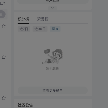
正序
复
积分榜
荣誉榜
近7日
近30日
至今
暂无数据
查看更多榜单
社区公告