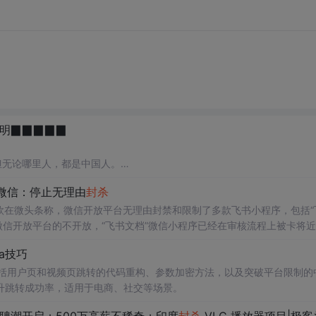
明▉▉▉▉▉
，但无论哪里人，都是中国人。
微信：停止无理由
封杀
已，根本没有人身攻击她，骂她的那个CSDN_???（后面三位不记得了
一边做好人，我不清楚，我当时只是奇怪，豆豆原来还有其他人不喜欢的
谢欣在微头条称，微信开放平台无理由封禁和限制了多款飞书小程序，包括“
于微信开放平台的不开放，“飞书文档”微信小程序已经在审核流程上被卡将
示，“此应用在安全审核中”，不做进一步
，都没删除，至于豆豆跟花心帮主、已经花心帮主的老婆之间的事情，我
处理
。除此之外，他还表示，
ma技巧
，包括用户页和视频页跳转的代码重构、参数加密方法，以及突破平台限制的
升跳转成功率，适用于电商、社交等场景。