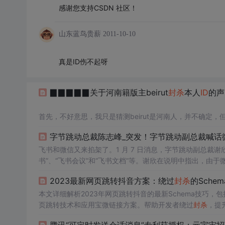
感谢您支持CSDN 社区！
山东蓝鸟贵薪
2011-10-10
真是ID伤不起呀
▉▉▉▉▉关于河南籍版主beirut
封杀
本人
ID
的声
首先，不好意思，我只是猜测beirut是河南人，并不确定
字节跳动总裁陈志峰_突发！字节跳动副总裁喊话
其次，我这几天在水源只是跟那个叫做豆豆的开了几个玩笑而
跟我没有任何关系，是不是有人一边冒充我骂她，同时在另
飞书和微信又来掐架了。1 月 7 日消息，字节跳动副总裁
书”、“飞书会议”和“飞书文档”等。谢欣在说明中指出，由
值得注意的是，整个下午，我的几个
月了。在这个过程中，腾讯没有给出任何回应和理由，只是显
ID
发的关于豆豆的帖子
2023最新网页跳转抖音方案：绕过
封杀
的Sche
不
另外两款微信小程序，...
本文详细解析2023年网页跳转抖音的最新Schema技巧
页跳转技术和应用宝微链接方案。帮助开发者绕过
封杀
，提