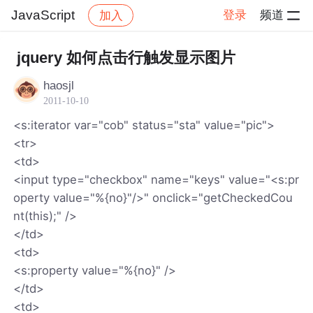
JavaScript
登录
频道
加入
帖子详情
社区
JavaScript
jquery 如何点击行触发显示图片
haosjl
2011-10-10
<s:iterator var="cob" status="sta" value="pic">
<tr>
<td>
<input type="checkbox" name="keys" value="<s:pr
operty value="%{no}"/>" onclick="getCheckedCou
nt(this);" />
</td>
<td>
<s:property value="%{no}" />
</td>
<td>