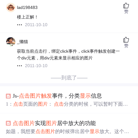
lad198483
赞
楼上正解！
2011-10-10
_懒猫
赞
获取当前点击行，绑定click事件，click事件触发创建一
个div元素，用div元素来显示相应的图片
2011-10-10
——到底了——
Js-
点击
图片
触发
事件，分类
显示
信息
1：
点击
页面的
图片
：
点击
分类的时候，可以暂时下面的
图片
不同类型， <tr> <td id="picOutdoor" class="picOutdoor"
BrandType="1" style="text-align:left; padding-right:28px;"> ...
点击
图片
实现
图片
居中放大的功能
如题，我想要
点击
图片
的时候弹出居中
显示
放大。这个功
能也是看别人的实现方法而来的，只是有细微的变化轻松