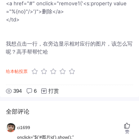
<a href="#" onclick="remove1('<s:property value
="%{no}"/>')">删除</a>
</td>
我想点击一行，在旁边显示相对应行的图片，该怎么写
呢？高手帮帮忙哈
给本帖投票
394
6
打赏
全部评论
ci1699
赞
onclick="$('#图片id').show();"