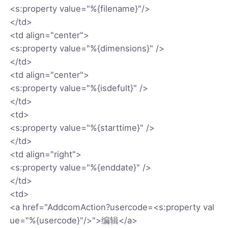
<s:property value="%{filename}"/>
</td>
<td align="center">
<s:property value="%{dimensions}" />
</td>
<td align="center">
<s:property value="%{isdefult}" />
</td>
<td>
<s:property value="%{starttime}" />
</td>
<td align="right">
<s:property value="%{enddate}" />
</td>
<td>
<a href="AddcomAction?usercode=<s:property val
ue="%{usercode}"/>">编辑</a>