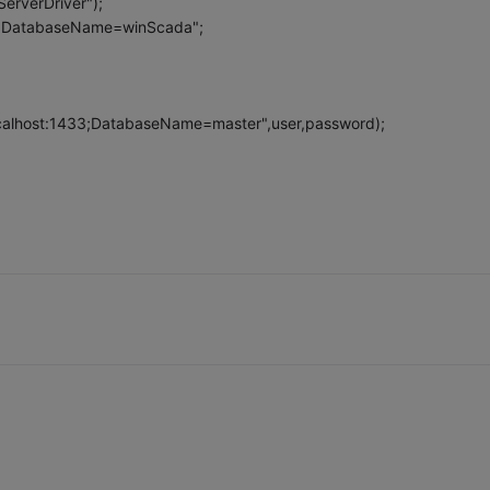
erverDriver");
433;DatabaseName=winScada";
ocalhost:1433;DatabaseName=master",user,password);