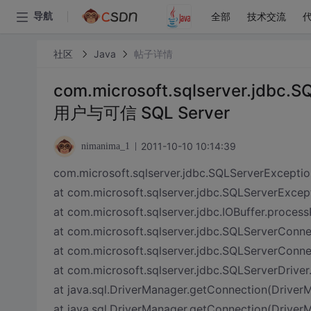
全部
技术交流
导航
社区
Java
帖子详情
com.microsoft.sqlserver.jdbc
用户与可信 SQL Server
2011-10-10 10:14:39
nimanima_1
com.microsoft.sqlserver.jdbc.SQLServer
at com.microsoft.sqlserver.jdbc.SQLServerExc
at com.microsoft.sqlserver.jdbc.IOBuffer.proce
at com.microsoft.sqlserver.jdbc.SQLServerConn
at com.microsoft.sqlserver.jdbc.SQLServerConn
at com.microsoft.sqlserver.jdbc.SQLServerDriv
at java.sql.DriverManager.getConnection(Driver
at java.sql.DriverManager.getConnection(DriverM