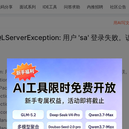
代码分享
面试系列
IDE工具
问答求助
内推招聘
社区公告
用AI写
.SQLServerException: 用户 'sa' 登录失败。
Exception: 用户 'sa' 登录失败。该用户与可信 SQL Server 连接无关联
eption.makeFromDatabaseError(Unknown Source)
ssPackets(Unknown Source)
ection.logon(Unknown Source)
ection.connect(Unknown Source)
er.connect(Unknown Source)
Manager.java:525)
anager.java:171)