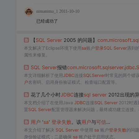
nimanima_1
2011-10-10
已经成功了
【
SQL
Server
2005 的问题】
com
.
microsoft
.
sq
本文解决了Eclipse环境下使用
sa
账户
登录
SQL
Server
遇到的
属性来修复。
SQL
Server
报错
com
.
microsoft
.
sql
server
.
jdbc
.
本文详细解析了使用
JDBC
连接
SQL
Server
时常见的两个错
户
名密码、启用身份验证模式、检查端口配置等。
花了几个小时
JDBC
连接
sql
server
2012出现的
本文档介绍了在使用Java
JDBC
连接
SQL
Server
2012时
置
SQL
Server
配置管理器来解决问题，最终成功建立连接。
用，以及Eclipse环境下导入驱动的注意事项。
用户
'
sa
'
登录
失败
。该
用户
与
可信
…
本文介绍了解决
SQL
Server
中使用
sa
账户
登录
失败
的问
身份验证模式；二是确保
sa
账户处于启用状态。