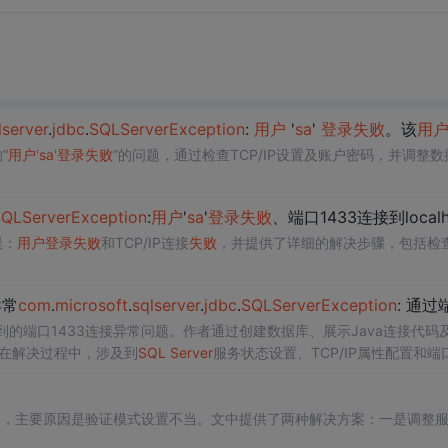
l
server
.
jdbc
.
SQL
Server
Exception
:
用户
'
sa
'
登录
失败
。该
用
“
用户
'
sa
'
登录
失败
”的问题，通过检查TCP/IP设置及账户密码，并调整数
SQL
Server
Exception
:
用户
'
sa
'
登录
失败
、端口1433连接到localhost的TCP/IP
误：
用户
登录
失败
和TCP/IP连接
失败
，并提供了详细的解决步骤，包括检
异常
com
.
microsoft
.
sql
server
.
jdbc
.
SQL
Server
Exception
: 通过端口 1433 ...解决
遇到的端口1433连接异常问题。作者通过创建数据库、展示Java连接代码
在解决过程中，涉及到
SQL
Server
服务状态设置、TCP/IP属性配置和端
题，主要原因是验证模式设置不当。文中提供了两种解决方案：一是调整