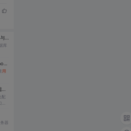
户
与
可信
SQL
Server
连接无关联。
据库
连接
失败
查
用
了！
及配
口启
服务器