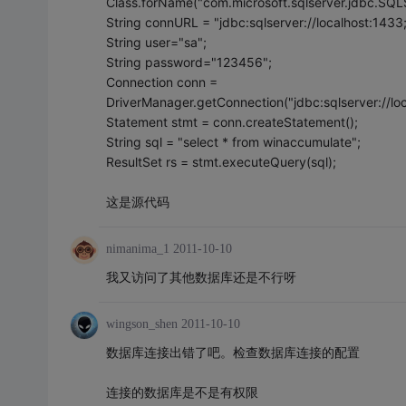
Class.forName("com.microsoft.sqlserver.jdbc.SQLS
String connURL = "jdbc:sqlserver://localhost:1
String user="sa";
String password="123456";
Connection conn =
DriverManager.getConnection("jdbc:sqlserver://l
Statement stmt = conn.createStatement();
String sql = "select * from winaccumulate";
ResultSet rs = stmt.executeQuery(sql);
这是源代码
nimanima_1
2011-10-10
我又访问了其他数据库还是不行呀
wingson_shen
2011-10-10
数据库连接出错了吧。检查数据库连接的配置
连接的数据库是不是有权限