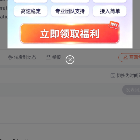
ation.java:27)
tion.java:44)
转发到动态
举报
写回
切换为时间
发表回