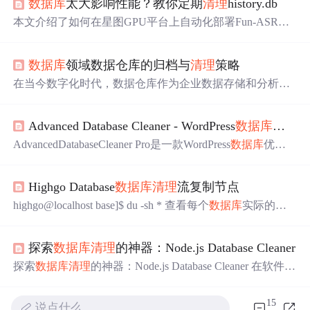
数据库
太大影响性能？教你定期
清理
history.db
本文介绍了如何在星图GPU平台上自动化部署Fun-ASR钉
钉联合通义推出的语音识别大模型语音识别系统 构建by科
哥镜像，高效支撑会议录音转写、访谈语音整理等典型语
数据库
领域数据仓库的归档与
清理
策略
音识别应用场景，显著提升长周期语音处理任务的响应速
度与稳定性。
在当今数字化时代，数据仓库作为企业数据存储和分析的
核心，积累了大量的数据。随着时间的推移，数据量不断
增长，这不仅会导致存储成本增加，还会影响数据仓库的
Advanced Database Cleaner - WordPress
数据库
清理
性能和管理效率。数据仓库的归档与
清理
策略旨在解决这
些问题，通过合理地将历史数据进行归档存储，并
清理
不
AdvancedDatabaseCleaner Pro是一款WordPress
数据库
优化
再需要的数据，以优化数据仓库的存储资源，提高系统性
插件，可
清理
冗余数据（如修订、草稿、垃圾评论）、删
能，降低成本。本文的范围涵盖了数据仓库归档与
清理
的
除孤立表、优化wp_options表和管理Cron任务。它能有效
各个方面，包括核心概念、算法原理、数学模型、项目实
Highgo Database
数据库
清理
流复制节点
提升网站性能，减少
数据库
体积，适用于网站运行缓慢或
战、实际应用场景以及相关工具和资源推荐等，为读者提
定期维护的场景。
highgo@localhost base]$ du -sh * 查看每个
数据库
实际的大
供全面的指导和实践参考。背景介绍。
小。Highgo Database
数据库
清理
流复制节点详细配置过
程。注意：如果不删除复制槽的话已经产生的“错误”WAL
探索
数据库
清理
的神器：Node.js Database Cleaner
日志不会释放。
清理
过程中，可以查询当前锁住的事物。
连接到主备
数据库
进行
清理
。
探索
数据库
清理
的神器：Node.js Database Cleaner 在软件开
发的过程中，尤其是进行单元测试时，保持
数据库
的干净
状态是至关重要的。手动清除数据不仅耗时且容易出错，
15
说点什么…
这时一款高效、便捷的
数据库
清理
工具就显得尤为珍贵。