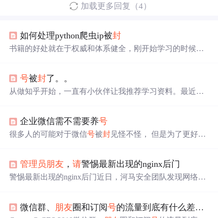
加载更多回复（4）
如何处理python爬虫ip被
封
书籍的好处就在于权威和体系健全，刚开始学习的时候你
可以只看视频或者听某个人讲课，但等你学完之后，你觉
得你掌握了，这时候建议还是得去看一下书籍，看权威技
号
被
封
了。。
术书籍也是每个程序员必经之路。Python所有方向路线就
是把Python常用的技术点做整理，形成各个领域的知识点
从做知乎开始，一直有小伙伴让我推荐学习资料。最近我
汇总，它的用处就在于，你可以按照上面的知识点去找对
心想既然那么多人有需求，不如拉个群在里面分享资料，
应的学习资源，保证自己学得较为全面。光学理论是没用
失效了也能及时反馈。没想到刚用小
号
拉了几个群，就被
的，要学会跟着一起敲，要动手实操，才能将自己的所学
企业微信需不需要养
号
微信强制下线，说我恶意营销，也是挺无语...
运用到实际当中去，这时候可以搞点实战案例来学习。工
很多人的可能对于微信
号
被
封
见怪不怪， 但是为了更好低
欲善其事必先利其器。
做好企业营销， 很多企业最开始往往会选择申
请
私人微信
号
， 这时如果被
封
就十分的头疼了， 不仅客户资源流失，
管理员
朋友
，
请
警惕最新出现的nginx后门
重申做一个2000+好友的微信
号
也是十分不容易的， 那么
如果是企业微信账
号
需要养吗? 一、为什么个人微信和企
警惕最新出现的nginx后门近日，河马安全团队发现网络上
业微信需要养
号
? 首先，我们必须要清楚，为什么微信
号
出现nginx的后门。通过该后门黑客可通过特定的
请
求获取
会被
封
。 第一，可能出现了部分违规操作，比如涉及到了
系统的shell，值得注意的是，目前可以逃过所有杀毒软件
黄赌毒等政治相关的敏感话题违反了微信的规则。 第二，
微信群、
朋友
圈和订阅
号
的流量到底有什么差异？
的查杀。
请
广大站长...
有太明显的营销痕迹，比如夸大宣传，诱导或催促客户购