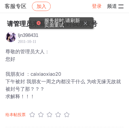
客服专区
登录
频道
加入
帖子详情
社区
客服专区
服务超时,请刷新
请管理员来看看 为啥封我朋友号
页面重试
ljn398431
2011-10-11
尊敬的管理员大人：
您好
我朋友id ：caixiaoxiao20
下午被封 我朋友一周之内都没干什么 为啥无缘无故就
被封号了那？？？
求解释！！！
给本帖投票