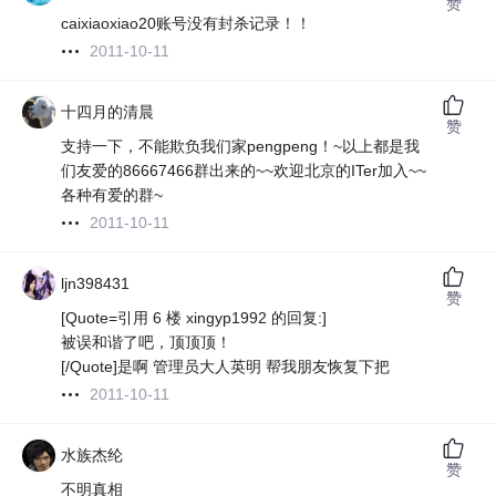
赞
caixiaoxiao20账号没有封杀记录！！
2011-10-11
十四月的清晨
赞
支持一下，不能欺负我们家pengpeng！~以上都是我
们友爱的86667466群出来的~~欢迎北京的ITer加入~~
各种有爱的群~
2011-10-11
ljn398431
赞
[Quote=引用 6 楼 xingyp1992 的回复:]
被误和谐了吧，顶顶顶！
[/Quote]是啊 管理员大人英明 帮我朋友恢复下把
2011-10-11
水族杰纶
赞
不明真相