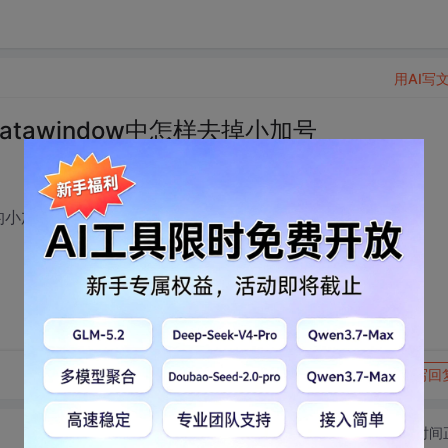
用AI写
datawindow中怎样去掉小加号
想去掉前面的小加号，使用图片来代替它，请问怎样才能去掉它呢？
转发到动态
举报
写回
切换为时间