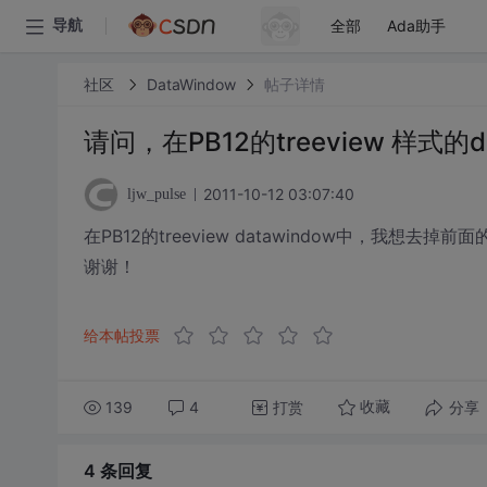
全部
Ada助手
导航
社区
DataWindow
帖子详情
请问，在PB12的treeview 样式的
2011-10-12 03:07:40
ljw_pulse
在PB12的treeview datawindow中，我
谢谢！
给本帖投票
139
4
打赏
分享
收藏
4 条
回复