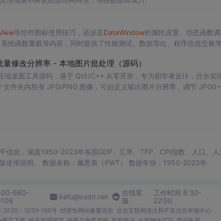
View
等控件图标使用技巧，还涉及
Data
Window
的属性设置、动态函数调
示、系统函数重载等内容，同时提供了性能测试、数据导出、程序信息交换
 - 批量修改分辨率 - 本地图片批处理（源码）
图片压缩桌面工具源码，基于 Qt5/C++ 从零开发，专为初学者设计，分步实
夹内所有 JPG/PNG 图像，可自定义输出图片分辨率、调节 JPG0~1
完成后自动统计每张图片压缩前后文件体积，计算整体压缩缩小比例，直
mage 图像绘图、文件目录遍历、UI 交互开发； 需要本地批量处理图片的办
地文件 IO、进度条交互的开发学习者。 使用场景 自媒体批量压缩配图，
册图片； 程序开发学习：QFileDialog 文件选择、QDir 文件夹
防卡顿、文件大小格式化转换全套 Qt 图像开发实战案例。 工具核心功能清单 
图片； 自定义输出宽高分辨率，支持锁定原始宽高比，避免图片拉伸变形
占用大小； 自定义输出保存目录，批量生成压缩后的图片文件； 实时进度条
文翻译使用说明，英文原版使用说明。 数据名称：佩恩表（PWT） 数据年份：1950-2023年
图片压缩前后体积，换算 KB/MB 直观展示； 批量完成弹窗汇总：图片
完整模块化代码，功能拆分清晰，每段代码附带详细注释，新手可分步拆解
400-660-
在线客
工作时间 8:30-
ndow
s 平台可直接编译运行； 源码结构清晰，功能
kefu@csdn.net
0108
服
22:00
2020〕1039-165号
经营性网站备案信息
北京互联网违法和不良信息举报中心
me商店下载
账号管理规范
版权与免责声明
版权申诉
出版物许可证
营业执照