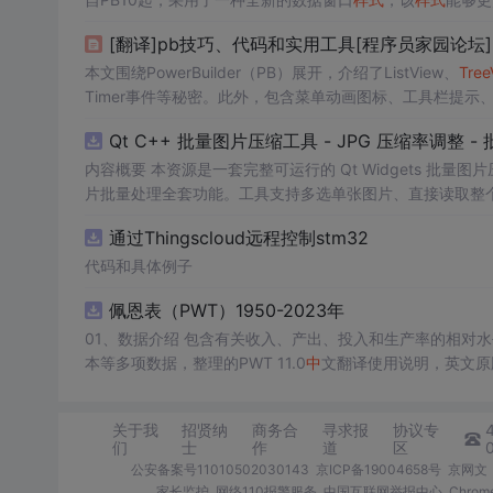
[翻译]pb技巧、代码和实用工具[程序员家园论坛]
本文围绕PowerBuilder（PB）展开，介绍了ListView、
Tree
Timer事件等秘密。此外，包含菜单动画图标、工具栏提
技巧及相关例程。
Qt C++ 批量图片压缩工具 - JPG 压缩率调整
内容概要 本资源是一套完整可运行的 Qt Widgets 批量
片批量处理全套功能。工具支持多选单张图片、直接读取整个文件
区间压缩质量，自带锁定宽高比防拉伸变形功能；批量处理
通过Thingscloud远程控制stm32
示压缩效果。 适用人群 Qt/C++ 零基础初学者，学习 QI
设计、自媒体从业者； 想要学习图片缩放、JPG 压缩、本
代码和具体例子
片体积节省上传流量； 摄影、设计批量统一图片尺寸，批量轻量化相
佩恩表（PWT）1950-2023年
QImage 缩放保存、QSlider 参数联动、批量循环界面
式导入图片：手动多选单张图片 / 一键读取整个文件夹全部
01、数据介绍 包含有关收入、产出、投入和生产率的相对水平信息，涵盖1950-2023年各国GDP、汇率、TFP、CPI指数、人口、人力资
块调节 JPG 压缩质量 0~100，平衡图片清晰度与文件
本等多项数据，整理的PWT 11.0
中
理进度，循环
中
刷新界面，程序不会假死卡顿； 自动统计每张
数、成功数量、单张大小对比、整体压缩节省空间比例； 
关于我
招贤纳
商务合
寻求报
协议专
习。 其他说明 开发环境：Qt Creator + Qt5.15 MSVC，
Wi
们
士
作
道
区
公安备案号11010502030143
京ICP备19004658号
京网文〔
家长监护
网络110报警服务
中国互联网举报中心
Chro