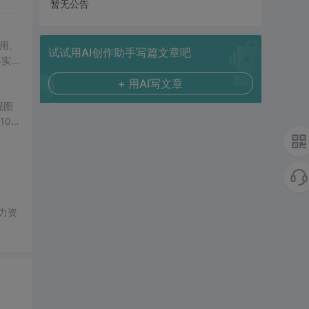
暂无公告
用、
试试用AI创作助手写篇文章吧
等实用
+ 用AI写文章
现图
00
观展
公、
降低图
遍历、
双模
； 滑
展示处
总
学