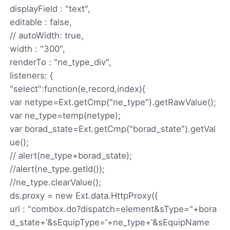
displayField : "text",
editable : false,
// autoWidth: true,
width : "300",
renderTo : "ne_type_div",
listeners: {
"select":function(e,record,index){
var netype=Ext.getCmp("ne_type").getRawValue();
var ne_type=temp(netype);
var borad_state=Ext.getCmp("borad_state").getVal
ue();
// alert(ne_type+borad_state);
//alert(ne_type.getId());
//ne_type.clearValue();
ds.proxy = new Ext.data.HttpProxy({
url : "combox.do?dispatch=element&sType="+bora
d_state+'&sEquipType='+ne_type+'&sEquipName