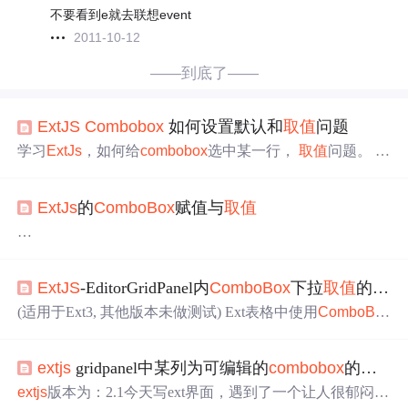
不要看到e就去联想event
2011-10-12
——到底了——
ExtJS
Combobox
如何设置默认和
取值
问题
学习
ExtJs
，如何给
combobox
选中某一行，
取值
问题。 ///
following is for stores
combobox
var readerLocation = new Ex
t.data.WCFJsonReader({ root: 'data', id: 'Store', totalProperty: 'to
ExtJs
的
ComboBox
赋值与
取值
talCount', ...
//读取下拉数据 var store = new Ext.data.JsonStore({ url: "Mod
ule/ServiceHall/ServiceHall.asmx/ShowServiceHall", fields: ['se
ExtJS
-EditorGridPanel内
ComboBox
下拉
取值
的影响处理
rviceHall_Name', 'serviceHall_ID'], listeners: {//为了编辑时设
定初始值Ext.getCmp("fwz").setVal
(适用于Ext3, 其他版本未做测试) Ext表格中使用
ComboBo
x
时,需要进行必要的render. 但点击下拉框加载数据(远程
取
值
)后,会造成其他行的render的数据丢失,在选择行(record)之
extjs
gridpanel中某列为可编辑的
combobox
的
取值
前进行必要的renderRows,可规避此问题. 代码如下:/* * 重写
handleMouseDown,避免下拉框store重新加载影响其他行 */
extjs
版本为：2.1今天写ext界面，遇到了一个让人很郁闷的
Ext.grid.CellSelect...