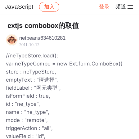
JavaScript
登录
频道
加入
帖子详情
社区
JavaScript
extjs combobox的取值
netbeans634610281
2011-10-12
//neTypeStore.load();
var neTypeCombo = new Ext.form.ComboBox({
store : neTypeStore,
emptyText : "请选择",
fieldLabel : "网元类型",
isFormField : true,
id : "ne_type",
name : "ne_type",
mode : "remote",
triggerAction : "all",
valueField : "id",