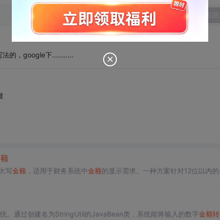
发表回
le下...........
被
金额
大写
金额
，适用于财务系统中
金额
的显示需求。一种方案针对12位以内的
。
统。通过创建名为StringUtil的JavaBean类，系统能将输入的数字
金额
转