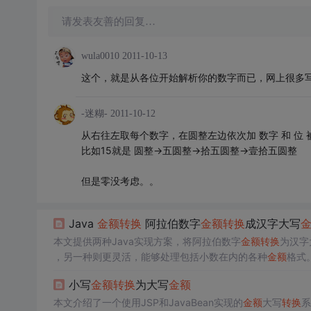
请发表友善的回复…
wula0010
2011-10-13
这个，就是从各位开始解析你的数字而已，网上很多写法的，goog
-迷糊-
2011-10-12
从右往左取每个数字，在圆整左边依次加 数字 和 位 
比如15就是 圆整->五圆整->拾五圆整->壹拾五圆整
但是零没考虑。。
Java
金额
转换
阿拉伯数字
金额
转换
成汉字大写
本文提供两种Java实现方案，将阿拉伯数字
金额
转换
为汉字
，另一种则更灵活，能够处理包括小数在内的各种
金额
格式
小写
金额
转换
为大写
金额
本文介绍了一个使用JSP和JavaBean实现的
金额
大写
转换
系