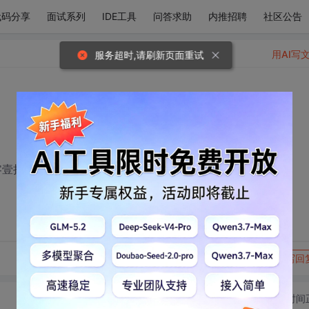
代码分享
面试系列
IDE工具
问答求助
内推招聘
社区公告
用AI写
服务超时,请刷新页面重试
仟零壹拾圆整
转发到动态
举报
写回
切换为时间