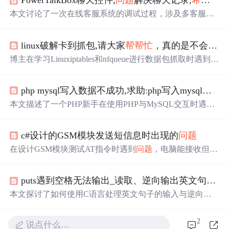
PowerTalkBox聊天控件,
问题
解决聊天记录,
希望
对大
本文讨论了一次在线客服系统的调试过程，涉及多客服咨
询功能的实现，包括如何避免客服与游客账号混淆、Sessio
n管理及随机分配客服等
问题
。
linux破解卡到抓包,请大家
帮帮忙
，真的是不会了，本来想做个抓包工具的，结果卡这了...
博主在学习Linuxiptables和nfqueue进行数据包抓取时遇到一
些困惑。当使用iptables-AOUTPUT-jNFQUEUE时，无法看
到输出的MAC地址，但加上INPUT规则后可以。同时，博
php mysql写入数据不成功,求助:php写入mysql数据
主对数据包结构的理解存在疑问，例如如何正确获取IP、T
CP头信息，以及如何处理IP碎片标志位。此外，ping命令
本文描述了一个PHP新手在使用PHP与MySQL交互时遇到
的输出显示源端口始终为69，而期望是ICMP包。最后，博
的
问题
，包括变量值在插入数据库时的格式
问题
，如单引
主发现输出的MAC地址与主机和路由的MAC不匹配。这
号处理不当导致的值变异和不同输入格式的处理结果差
些
问题
让博主感到困扰，
希望
能得到高手的帮助。
c#设计的GSM模块发送短信息时出现的
问题
异。作者寻求帮助，
希望
解决变量转义和正确存储数值的
问题
。
在设计GSM模块测试AT指令时遇到
问题
，电脑能接收但无
法发送短信，确认短信格式和中心号码无误。同时，寻求
帮助解决C#中关于数据库触发器、DataGridView操作、鼠
puts遇到空格无法输出_读取、逆向输出英文句子（二维数组存储）遇到的
标手势编程、RTF显示、DLL调用、无焦点窗体键盘输入
以及异常处理的相关
问题
。
本文探讨了如何使用C语言处理英文句子的输入与逆向输
出
问题
，重点在于使用二维数组和指针数组的不同实现方
式，并对代码进行了优化。
2
说点什么…